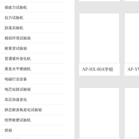
340紫外光老化试
湿热
验箱
箱
插拔力试验机
拉力试验机
跌落实验机
模拟环境试验箱
耐黄变试验箱
普通紫外老化机
垂直水平燃烧机
AP-HX-80A学校
AP-Y
常用高低温交变
盐水
电磁行业设备
湿热试验箱
电芯短路试验箱
高压加速老化
静态耐臭氧老化试验箱
纸带耐磨试验机
烘箱