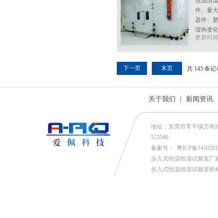
恒温恒
件、量
器件、
湿热变
更新时间:2
下一页
末页
共 143 条
关于我们
|
新闻资讯
地址：东莞市常平镇万布路53号
523586
备案号：
粤ICP备141020
步入式恒温恒湿试验室厂
步入式恒温恒湿试验室价