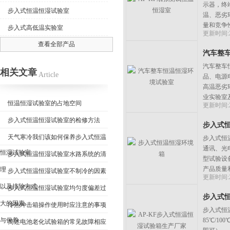
示器，终
步入式恒温恒湿试验室
温、恶劣
量和竞争
步入式高低温实验室
更新时间:20
查看全部产品
汽车整
汽车整车
相关文章
Article
品、电源
高温恶劣
业实验室
恒温恒湿试验室的占地空间
更新时间:20
及尺寸大
步入式恒温恒湿试验室的检修方法
步入式
天气寒冷我们该如何保养步入式恒温
步入式恒
通讯、光
恒湿试验室
步入式恒温恒湿试验室水路系统的清
型试验设
产品质量
理
步入式恒温恒湿试验室不制冷的因素
更新时间:20
以及排除方式
步入式恒温恒湿试验室均匀度偏差过
步入式
大的因素
冷热冲击箱操作使用时应注意的事项
步入式恒温
与保养
85℃/
简述电池老化试验箱的常见故障相应