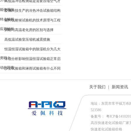
介绍
高低温冲击检测箱是需要压缩空气才
能使用的
爱佩科技生产的冷热冲击试验箱结构
特点解析
紫外线耐候试验机的技术原理与工程
应用解析
烘箱与高温老化房的区别与选择
高低温试验室压缩机减震措施
恒温恒湿试验箱中的除湿机分为几大
类吗？
详细分析影响恒温恒湿试验箱正常启
动的因素
沙尘试验箱和淋雨试验箱有什么不同
关于我们
|
新闻资讯
地址：东莞市常平镇万布路53号
523586
备案号：
粤ICP备141020
高压快速老化试验箱厂家
快速老化试验箱价格