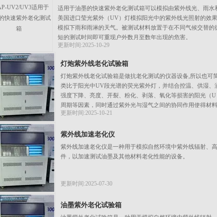
适用于油墨的快速紫外老化测试箱可以模拟由紫外线光、雨水
美国进口莹光紫外（UV）灯模拟阳光中的紫外线光照射的效果
模拟下雨和雨淋的天气。被测试材料放置于在不同气候交替的
短的测试时间即可重现户外数月至数年出现的危害。
更新时间:2025-10-29
灯炮紫外线老化试验箱
灯炮紫外线老化试验箱是做抗老化测试的仪器设备,所以也可
类比于阳光中UV段光谱的荧光紫外灯，并结合控温、供湿、
强度下降、亮度、开裂、粉化、剥落、氧化等损害的阳光（U
周期等因素，同时通过紫外光与湿气之间的协同作用使得材
更新时间:2025-10-21
失效，从而广泛用于对材料耐气候性能的评价
紫外线加速老化仪
紫外线加速老化仪是一种用于模拟自然环境中紫外线辐射、
件，以加速测试油墨及其他材料老化性能的设备。
更新时间:2025-07-30
油墨紫外老化试验箱