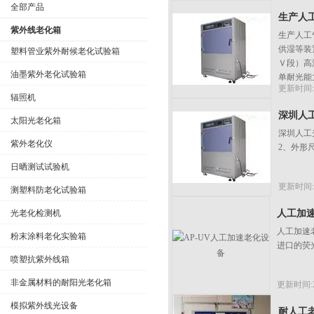
全部产品
生产人
紫外线老化箱
生产人工
供湿等装
塑料管业紫外耐候老化试验箱
Ｖ段）高
油墨紫外老化试验箱
单耐光能
公司名称
更新时间:20
辐照机
深圳人
太阳光老化箱
深圳人工光
紫外老化仪
2、外形尺
日晒测试试验机
更新时间:20
测塑料防老化试验箱
光老化检测机
人工加
人工加速老
粉末涂料老化实验箱
进口的荧
喷塑抗紫外线箱
非金属材料的耐阳光老化箱
更新时间:20
模拟紫外线光设备
耐人工