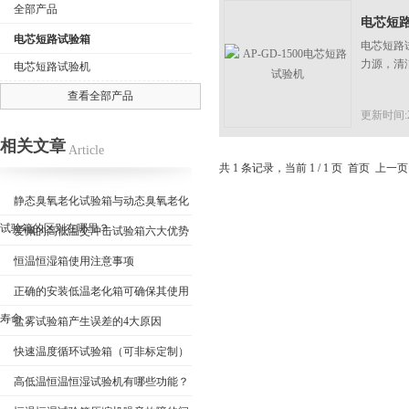
全部产品
电芯短
电芯短路试验箱
电芯短路
力源，清
电芯短路试验机
查看全部产品
公司名称
更新时间:20
相关文章
Article
共 1 条记录，当前 1 / 1 页 首页 上
静态臭氧老化试验箱与动态臭氧老化
试验箱的区别在哪里？
爱佩的高低温交冲击试验箱六大优势
恒温恒湿箱使用注意事项
正确的安装低温老化箱可确保其使用
寿命
盐雾试验箱产生误差的4大原因
快速温度循环试验箱（可非标定制）
高低温恒温恒湿试验机有哪些功能？