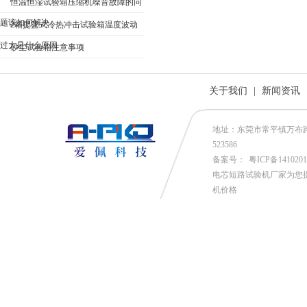
恒温恒湿试验箱压缩机噪音故障的问
题该如何解决
2箱提篮式冷热冲击试验箱温度波动
过大是什么原因
砂尘试验箱注意事项
关于我们
|
新闻资讯
地址：东莞市常平镇万布路53号
523586
备案号：
粤ICP备141020
电芯短路试验机厂家为您
机价格