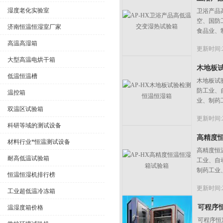
湿度老化实验室
卫浴产品
空、国防
济南恒温恒湿室厂家
食品业、
高温高湿箱
更新时间:20
大型高温电烘干箱
木地板
低温恒温槽
木地板试
防工业、
温控箱
业、制药
双温区试验箱
更新时间:20
科研等域的测试设备
高精度
材料行业*恒温测试设备
高精度恒
耐高低温试验箱
工业、自
制药工业
恒温恒湿机排行榜
更新时间:20
工业超低温冷冻箱
可程序
温湿度箱价格
可程序恒