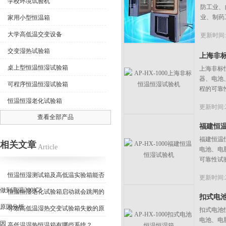
学校环境试验机
防工业、
业、制药
家用小型恒温箱
大学高低温交变设备
更新时间:20
交变湿热试验箱
上海非
桌上型恒温恒湿试验箱
上海非标
器、电池
可程序恒温恒湿试验箱
程的可靠
恒温恒湿老化试验箱
更新时间:20
查看全部产品
福建恒
福建恒温
相关文章
Article
电池、电
可靠性试
恒温恒湿测试箱及高低温实验箱能否
更新时间:20
做到高温200℃?
恒温恒湿老化试验箱启动就会跳闸的
扣式电
原因分析
导致高低温湿热交变试验箱失败的原
扣式电池
电池、电
因
高低温湿热恒温箱有哪些系统？