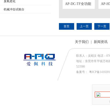
臭氧老化
AP-DC-TF全功能
AP-H
振动试验台 三轴
测试
机械冲击试验台
向电磁振动台
防爆
首页
上一页
下一页
关于我们
|
新闻资讯
联系人：吴昭文 电话：0769-81
地址：东莞市常平镇万布路53号
523586
备案号：
粤ICP备141020