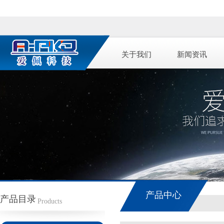
关于我们
新闻资讯
产品中心
产品目录
Products