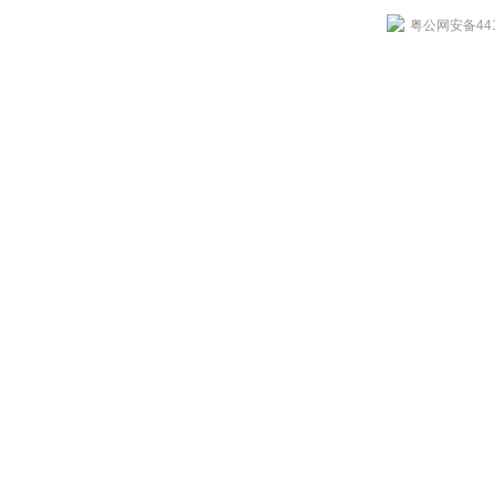
粤公网安备4419