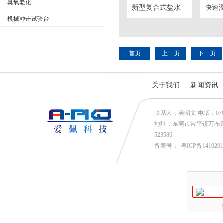
臭氧老化
新型复合式盐水
快速
喷雾试验箱
验箱
机械冲击试验台
箱）
首页
上一页
下一页
关于我们
|
新闻资讯
联系人：吴昭文 电话：0769-81
地址：东莞市常平镇万布路53号
523586
备案号：
粤ICP备141020