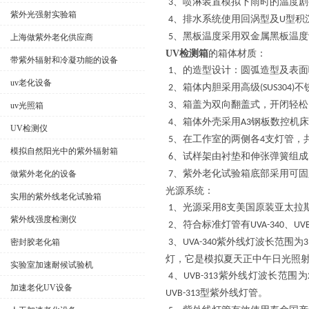
、喷淋装置模拟下雨时的温度剧
3
紫外光强射实验箱
、排水系统使用回涡型及
型积
4
U
、黑板温度采用双金属黑板温度
5
上海做紫外老化供应商
UV检测箱
的箱体材质：
带紫外辐射和冷凝功能的设备
、的造型设计：圆弧造型及表面
1
uv老化设备
、箱体内胆采用高级
不
2
(SUS304)
、箱盖为双向翻盖式，开闭轻松
3
uv光照箱
、箱体外壳采用
钢板数控机床
4
A3
UV检测仪
、在工作室的两侧各
支灯管，
5
4
模拟自然阳光中的紫外辐射箱
、试样架由衬垫和伸张弹簧组成
6
、紫外老化试验箱底部采用可固
做紫外老化的设备
7
光源系统：
实用的紫外线老化试验箱
、光源采用
支美国原装亚太拉
1
8
紫外线强度检测仪
、符合标准灯管有
、
2
UVA-340
UVB
、
紫外线灯波长范围为
密封胶老化箱
3
UVA-340
3
灯，它是模拟夏天正中午日光照
实验室加速耐候试验机
、
紫外线灯波长范围为
4
UVB-313
加速老化UV设备
型紫外线灯管。
UVB-313