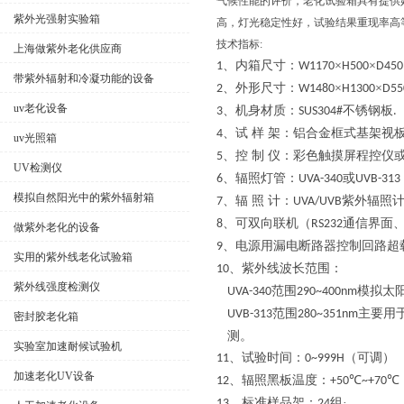
气候性能的评价，老化试验箱具有提供
紫外光强射实验箱
高，灯光稳定性好，试验结果重现率高
技术指标:
上海做紫外老化供应商
、内箱尺寸：
×
×
1
W1170
H500
D45
带紫外辐射和冷凝功能的设备
、外形尺寸：
×
×
2
W1480
H1300
D5
uv老化设备
、机身材质：
不锈钢板
3
SUS304#
.
、试 样 架：铝合金框式基架视
4
uv光照箱
、控 制 仪：彩色触摸屏程控仪
5
UV检测仪
、辐照灯管：
或
6
UVA-340
UVB-313
模拟自然阳光中的紫外辐射箱
、辐 照 计：
紫外辐照
7
UVA/UVB
、可双向联机（
通信界面
8
RS232
做紫外老化的设备
、电源用漏电断路器控制回路超
9
实用的紫外线老化试验箱
、紫外线波长范围：
10
紫外线强度检测仪
范围
模拟太
UVA-340
290~400nm
范围
主要用
UVB-313
280~351nm
密封胶老化箱
测。
实验室加速耐候试验机
、试验时间：
（可调）
11
0~999H
加速老化UV设备
、辐照黑板温度：
℃
℃
12
+50
~+70
、标准样品架：
组·
13
24