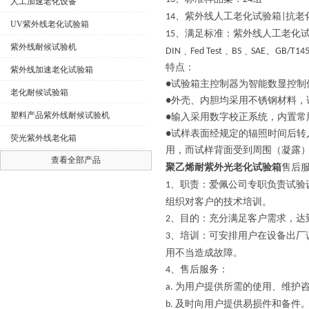
人工加速老化设备
、紫外线人工老化试验箱
抗老
14
|
UV紫外线老化试验箱
、满足标准：紫外线人工老化
15
紫外线耐候试验机
﹑
﹑
﹑
、
DIN
Fed Test
BS
SAE
GB/T145
特点：
紫外线加速老化试验箱
●试验箱主控制器为智能数显控制
老化耐候试验箱
●外壳、内胆均采用不锈钢材料，
塑料产品紫外线耐候试验机
●输入采用数字校正系统，内置常
●试样表面经规定的辐照时间后
荧光紫外线老化箱
用，而试样背面受到周围（凝露
查看全部产品
聚乙烯耐紫外光老化试验箱
售后
、职责：爱佩公司专职负责试验
1
组织对客户的技术培训。
、目的：充分满足客户需求，达
2
、培训：可安排用户在设备出厂
3
用不当造成故障。
、售后服务：
4
为用户提供所需的使用、维护
a.
及时向用户提供易损件和备件
b.