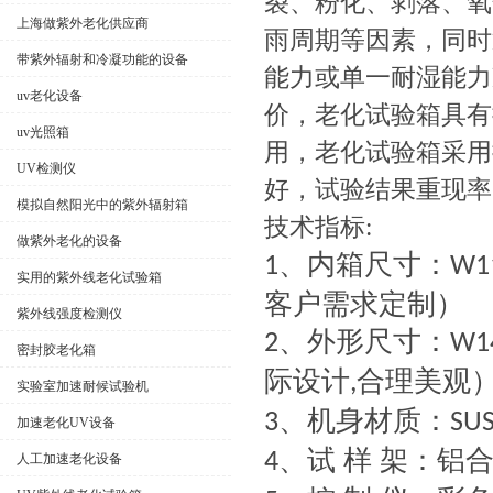
裂、粉化、剥落、氧
上海做紫外老化供应商
雨周期等因素，同时
带紫外辐射和冷凝功能的设备
能力或单一耐湿能力
uv老化设备
价，老化试验箱具有
uv光照箱
用，老化试验箱采用
UV检测仪
好，试验结果重现率
模拟自然阳光中的紫外辐射箱
技术指标:
做紫外老化的设备
、内箱尺寸：
1
W1
实用的紫外线老化试验箱
客户需求定制）
紫外线强度检测仪
、外形尺寸：
2
W1
密封胶老化箱
际设计
合理美观
,
实验室加速耐候试验机
、机身材质：
3
SU
加速老化UV设备
、试 样 架：铝
4
人工加速老化设备