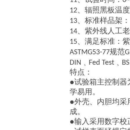
11
0
、辐照黑板温度
12
、标准样品架：
13
、紫外线人工老
14
、满足标准：紫
15
规范
ASTMG53-77
G
﹑
﹑
DIN
Fed Test
BS
特点：
●试验箱主控制器
学易用。
●外壳、内胆均采
成。
●输入采用数字校