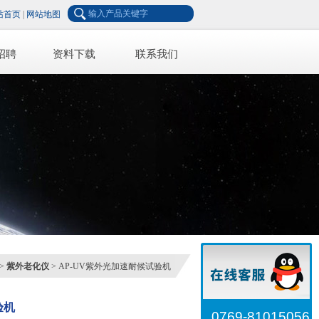
站首页
|
网站地图
招聘
资料下载
联系我们
>
紫外老化仪
> AP-UV紫外光加速耐候试验机
验机
0769-81015056