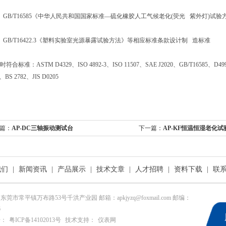
B/T16585《中华人民共和国国家标准—硫化橡胶人工气候老化(荧光 紫外灯)试验
B/T16422.3《塑料实验室光源暴露试验方法》等相应标准条款设计制 造标准
标准：ASTM D4329、ISO 4892-3、ISO 11507、SAE J2020、GB/T16585、D49
4、BS 2782、JIS D0205
篇：
AP-DC三轴振动测试台
下一篇：
AP-KF恒温恒湿老化试
我们
|
新闻资讯
|
产品展示
|
技术文章
|
人才招聘
|
资料下载
|
联
东莞市常平镇万布路53号千洪产业园 邮箱：apkjyzq@foxmail.com 邮编：
6
号：
粤ICP备14102013号
技术支持：
仪表网