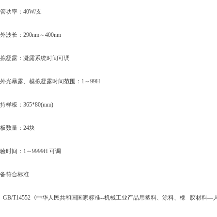
功率：40W/支
长：290nm～400nm
凝露：凝露系统时间可调
光暴露、模拟凝露时间范围：1～99H
板：365*80(mm)
数量：24块
间：1～9999H 可调
符合标准
B/T14552《中华人民共和国国家标准--机械工业产品用塑料、涂料、橡 胶材料—