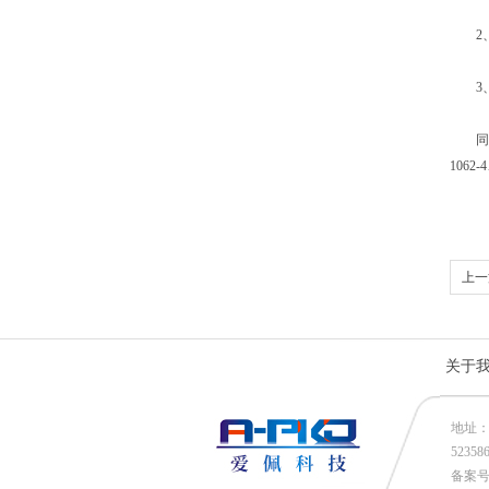
2、G
3、G
同时符合
1062-
上一
关于
地址：
52358
备案