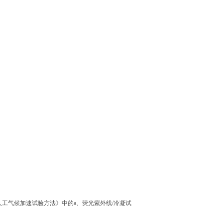
人工气候加速试验方法》中的a、荧光紫外线/冷凝试