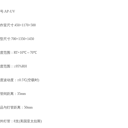
AP-UV
寸:450×1170×500
:700×1350×1450
围：RT+10℃～70℃
围：≥95%RH
动度：±0.5℃(空载时)
间距离：35mm
与灯管距离：50mm
灯管：8支(美国亚太拉斯)