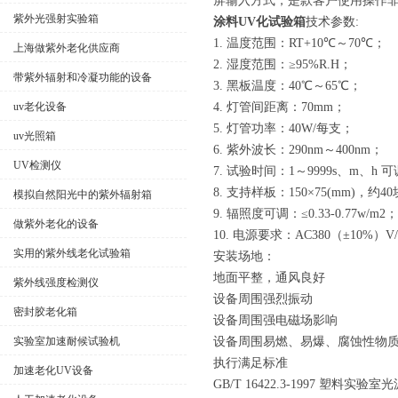
屏输入方式，是款客户使用操作
紫外光强射实验箱
涂料UV化试验箱
技术参数:
1. 温度范围：RT+10℃～70℃；
上海做紫外老化供应商
2. 湿度范围：≥95%R.H；
带紫外辐射和冷凝功能的设备
3. 黑板温度：40℃～65℃；
uv老化设备
4. 灯管间距离：70mm；
5. 灯管功率：40W/每支；
uv光照箱
6. 紫外波长：290nm～400nm；
UV检测仪
7. 试验时间：1～9999s、m、h 
8. 支持样板：150×75(mm)，约4
模拟自然阳光中的紫外辐射箱
9. 辐照度可调：≤0.33-0.77w/m2；
做紫外老化的设备
10. 电源要求：AC380（±10%）
实用的紫外线老化试验箱
安装场地：
地面平整，通风良好
紫外线强度检测仪
设备周围强烈振动
密封胶老化箱
设备周围强电磁场影响
实验室加速耐候试验机
设备周围易燃、易爆、腐蚀性物
执行满足标准
加速老化UV设备
GB/T 16422.3-1997 塑