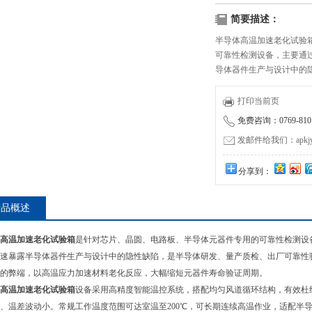
简要描述：
半导体高温加速老化试验
可靠性检测设备，主要通
导体器件生产与设计中的
证的核心设备。
打印当前页
免费咨询：0769-8101
发邮件给我们：apkjyzq
分享到：
产品概述
高温加速老化试验箱
是针对芯片、晶圆、电路板、半导体元器件专用的可靠性检测设
速暴露半导体器件生产与设计中的隐性缺陷，是半导体研发、量产质检、出厂可靠性
的弊端，以高温应力加速材料老化反应，大幅缩短元器件寿命验证周期。
高温加速老化试验箱
设备采用高精度智能温控系统，搭配均匀风道循环结构，有效杜
、温差波动小。常规工作温度范围可达室温至200℃，可长期连续高温作业，适配半