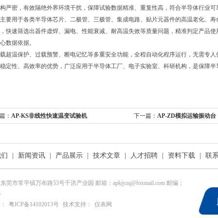
构严密，有效隔绝外界环境干扰，保障试验数据精准、重复性高，符合半导体行业可
主要用于各类半导体芯片、二极管、三极管、集成电路、贴片元器件的高温老化、寿
，快速筛选出器件虚焊、漏电、性能衰减、耐高温失效等质量问题，精准判定产品使
心数据依据。
载超温保护、过载预警、断电记忆等多重安全功能，全程自动化程序运行，无需专人
稳定性、高效率的优势，广泛应用于半导体工厂、电子实验室、科研机构，是保障半
篇：
AP-KS非线性快速温变试验机
下一篇：
AP-ZD模拟运输振动台
我们
|
新闻资讯
|
产品展示
|
技术文章
|
人才招聘
|
资料下载
|
联
东莞市常平镇万布路53号千洪产业园 邮箱：apkjyzq@foxmail.com 邮编：
6
号：
粤ICP备14102013号
技术支持：
仪表网