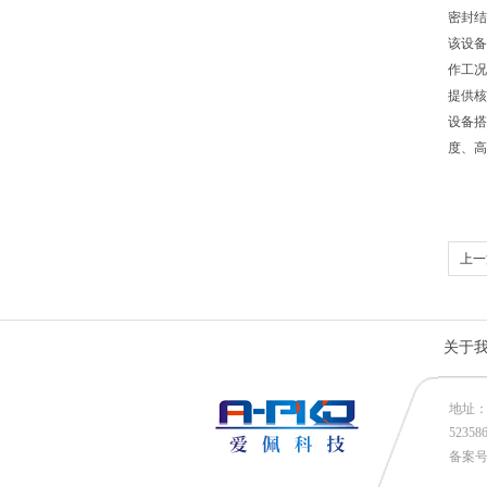
密封结
该设备
作工况
提供核
设备搭
度、高
上一
关于
地址：
52358
备案