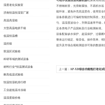
可程序恒温恒湿试验机器
机身采用高强
湿度老化实验室
不锈钢材质，光滑耐腐蚀、不易积水垢
能环保，避免外壳高温烫伤，使用安全
济南恒温恒湿室厂家
设备搭载进口可编程智能控制系统，支
高温高湿箱
匀、温湿度波动小，升降温速率平稳，
大型高温电烘干箱
足各类电子产品国标及行业检测标准。
设备配备缺水保护、超温保护、过载断
低温恒温槽
整体运行稳定、噪音低、操作简单、维
温控箱
提升及市场合规检测提供可靠的数据依
双温区试验箱
科研等域的测试设备
材料行业*恒温测试设备
上一篇：
AP-XD综合功能氙灯老化试
耐高低温试验箱
恒温恒湿机排行榜
工业超低温冷冻箱
温湿度箱价格