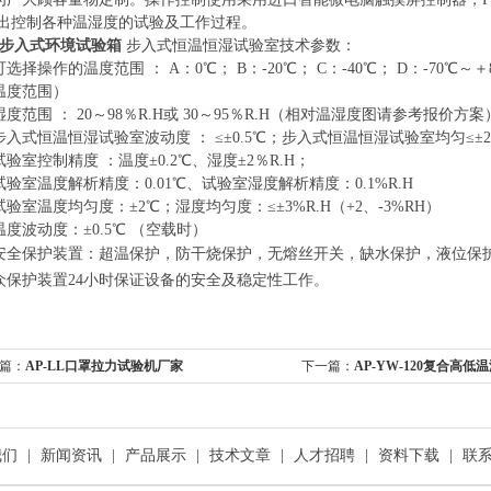
输出控制各种温湿度的试验及工作过程。
方步入式环境试验箱
步入式恒温恒湿试验室技术参数：
可选择操作的温度范围
：
A：0℃； B：-20℃； C：-40℃； D：-70℃
温度范围）
湿度范围
：
20～98％R.H或 30～95％R.H（相对温湿度图请参考报价方案
步入式恒温恒湿试验室波动度
：
≤±0.5℃；步入式恒温恒湿试验室均匀≤±
试验室控制精度
：温度
±0.2℃、湿度±2％R.H；
试验室温度解析精度：
0.01℃、试验室湿度解析精度：0.1%R.H
试验室温度均匀度：
±2℃；湿度均匀度：≤±3%R.H（+2、-3%RH）
温度波动度：
±0.5℃ （空载时）
安全保护装置：超温保护，防干烧保护，无熔丝开关，缺水保护，液位保
众保护装置
24小时保证设备的安全及稳定性工作。
篇：
AP-LL口罩拉力试验机厂家
下一篇：
AP-YW-120复合高
我们
|
新闻资讯
|
产品展示
|
技术文章
|
人才招聘
|
资料下载
|
联