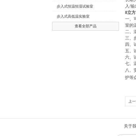
入/
步入式恒温恒湿试验室
8立
步入式高低温实验室
一、
室的
查看全部产品
二、
三、
四、
五、
六、
七、
八、
护等
上一
关于