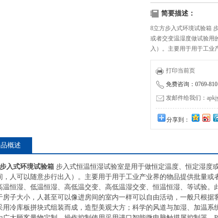
简要描述：
8立方步入式环境试验箱 
或者交变温湿度做试验用
入）。主要用于用于工业
温恒温、低温恒温、高温
恒湿、等试验。此设备容
打印当前页
人甚至可以像进房间的室
免费咨询：0769-8101
发邮件给我们：apkjyzq
分享到：
产品概述
方步入式环境试验箱
步入式恒温恒湿试验室是用于做恒定温度、恒定湿度
间，人可以随意步行出入）。主要用于用于工业产业界的物品提供批量或
高温恒湿、低温恒湿、高低温交变、高低温湿交变、恒温恒湿、等试验。
于房子大小，人甚至可以像进房间的室内一样可以自由活动，一般只根据
采用冷库板拼块式组装而成，造型美观大方；科学的风道与加湿、加温系
为广大顾客量物定制。操作控制使用采用进口智能微电脑触摸屏控制器，