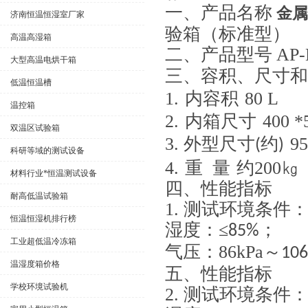
一、
产品名称
金属
济南恒温恒湿室厂家
验箱（标准型）
高温高湿箱
二、
产品型号
AP-
大型高温电烘干箱
三、
容积、尺寸和
低温恒温槽
1.
内容积
80 L
温控箱
2.
内箱尺寸
400 
双温区试验箱
3.
外型尺寸
约
9
(
)
科研等域的测试设备
4.
重
量
约
200
㎏
材料行业*恒温测试设备
四、
性能指标
耐高低温试验箱
1.
测试环境条件
恒温恒湿机排行榜
湿度：≤
；
85%
工业超低温冷冻箱
气压：
86kPa
～
106
温湿度箱价格
五、
性能指标
学校环境试验机
2.
测试环境条件