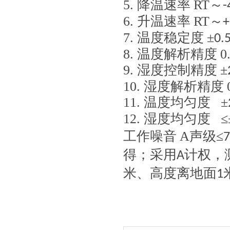
5.
降温速率
RT
～
-
6.
升温速率
RT
～
+
7.
温度稳定度
±
0.
8.
温度解析精度
0
9.
湿度控制精度
±
10.
湿度解析精度
11.
温度均匀度
±
12.
湿度均匀度
≤
工作噪音
A
声级≤
7
得；采用
计权，
A
米、高度离地面
1