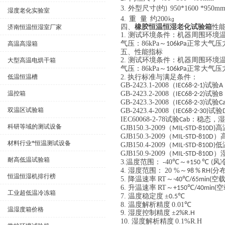
3.
外型尺寸
约
950*1600 *950m
(
)
湿度老化实验室
4.
重
量
约
200
㎏
四、
橡胶恒温恒湿老化试验箱
性
济南恒温恒湿室厂家
1.
测试环境条件：机器周围环境
气压：
86kPa
～
正常大气压
高温高湿箱
106kPa
五、
性能指标
2.
测试环境条件：机器周围环境
大型高温电烘干箱
气压：
86kPa
～
正常大气压
106kPa
低温恒温槽
2.
执行标准与满足条件：
GB-2423.1-2008
（
试验
IEC68-2-1)
A
温控箱
GB-2423.2-2008
（
试验
IEC68-2-2)
B
GB-2423.3-2008
（
试验
IEC68-2-3)
C
双温区试验箱
GB-2423.4-2008
（
试验
IEC68-2-30)
IEC60068-2-78
试验
：稳态，湿
Cab
科研等域的测试设备
GJB150.3-2009
（
高
MIL-STD-810D)
GJB150.3-2009
（
）
MIL-STD-810D
材料行业*恒温测试设备
GJB150.4-2009
（
低
MIL-STD-810D)
GJB150.9-2009
（
）
MIL-STD-810D
耐高低温试验箱
3.
温度范围：
-40
℃～
℃
风
+150
(
4.
湿度范围：
20 %
～
分
98 % RH(
恒温恒湿机排行榜
5.
降温速率
RT
～
℃
空
-40
/65min(
6.
升温速率
RT
～
℃
空
+150
/40min(
工业超低温冷冻箱
7.
温度稳定度
±
℃
0.5
8.
温度解析精度
0.01
℃
温湿度箱价格
9.
湿度控制精度
±
2%R.H
10.
湿度解析精度
0.1%R.H