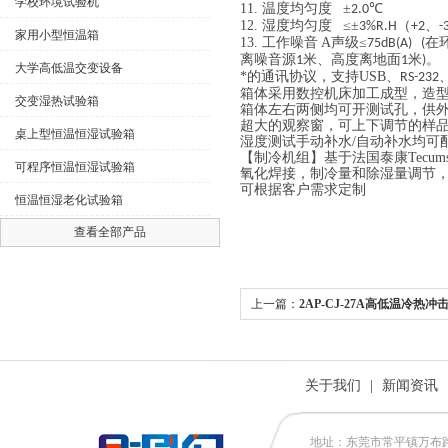
学校环境试验机
11.
温度均匀度
±
℃
2.0
12.
湿度均匀度
≤±
（
、
3%R.H
+2
-
家用小型恒温箱
13.
工作噪音
A
声级≤
在
75dB(A) (
离噪音源
米、高度离地面
米
。
1
1
)
大学高低温交变设备
*的通讯协议，支持
USB
、
RS-232
箱体采用数控机床加工成型，造
交变湿热试验箱
箱体左右两侧均可开测试孔，供
超大的观察窗，可上下调节的样
桌上型恒温恒湿试验箱
湿度测试手动补水
/
自动补水均可
【制冷机组】基于法国泰康
Tecum
可程序恒温恒湿试验箱
氧化焊接，制冷量和除湿量调节
可根据客户需求定制
恒温恒湿老化试验箱
查看全部产品
上一篇：
2AP-CJ-27A高低温冷热冲
关于我们
|
新闻资讯
地址：东莞市常平镇万布路53号