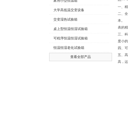
RT~+
家用小型恒温箱
一、精
大学高低温交变设备
二、全
交变湿热试验箱
本。
表的精
桌上型恒温恒湿试验箱
三、科
可程序恒温恒湿试验箱
度小的
恒温恒湿老化试验箱
四、可
五、高
查看全部产品
高，运