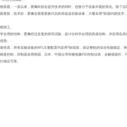
－70℃约100min；
细美观：一直以来，爱佩科技在提升技术的同时，也致力于设备外观的美化。除了达
面更新，技术好：爱佩全面更新换代后的高低温实验设备，大量采用*际国内新技术
细加工。
学合理的结构：爱佩经过反复的研究试验，设计出科学合理的风道结构，并应用在高
优势。
靠性高：所有实验设备的90%主要配置均采用*际组装，保证整机的综合性能稳定、
精度控制：控制器采用韩国、日本、中国台湾等微电脑PID控制仪表，全解摸操作、
行稳定可靠。