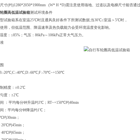
型尺寸(约)
1280*2050*1900mm (W* H *D)需注意使用场地、过道以及电梯尺寸能否通
轮圈高低温试验箱
测试环境条件
冷型试验箱系在室温25℃时且通风良好条件下所测试数据;当30℃≥室温＞5℃时，
使用，但低温范围、降温速率及热负载能力会受环境温度变化影响。
对湿度：≤85%；气压：86kPa～106kPa正常大气压力。
准
围
B:-20℃;C:-40℃;D:-60℃;F:-70℃~+150℃
制精度：±0.2℃
匀度：±2℃
间 ：平均每分钟升温约3℃；RT~+150℃约40min
间：平均每分钟降温约1℃；
0℃约30min；
－20℃约45min；
－40℃约65min；