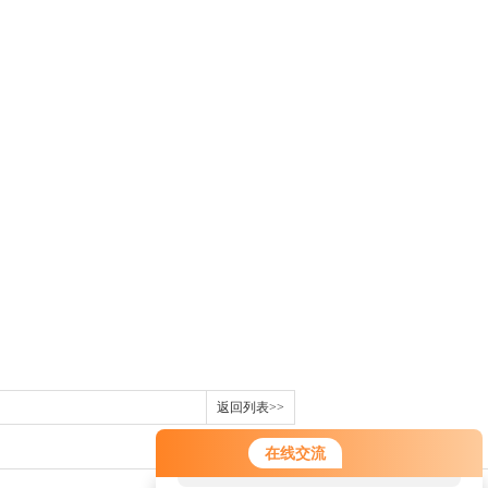
返回列表>>
您好！欢迎前来咨询，很高兴为您
在线交流
服务，请问您要咨询什么问题呢？