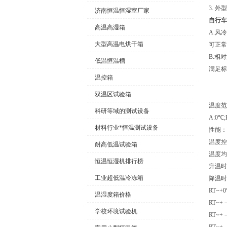
3. 外
济南恒温恒湿室厂家
自行车
高温高湿箱
A.风
大型高温电烘干箱
可正常
B.相
低温恒温槽
满足标
温控箱
双温区试验箱
温度范
科研等域的测试设备
A:0℃;
材料行业*恒温测试设备
性能：
温度控
耐高低温试验箱
温度均
恒温恒湿机排行榜
升温时
工业超低温冷冻箱
降温时
RT~+
温湿度箱价格
RT~+
学校环境试验机
RT~+