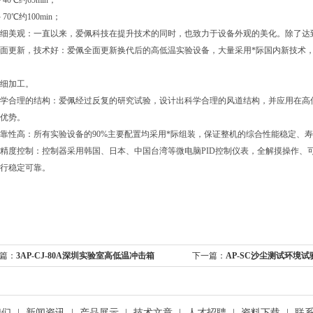
－40℃约65min；
－70℃约100min；
细美观：一直以来，爱佩科技在提升技术的同时，也致力于设备外观的美化。除了达
面更新，技术好：爱佩全面更新换代后的高低温实验设备，大量采用*际国内新技术
细加工。
学合理的结构：爱佩经过反复的研究试验，设计出科学合理的风道结构，并应用在高
优势。
靠性高：所有实验设备的90%主要配置均采用*际组装，保证整机的综合性能稳定、
精度控制：控制器采用韩国、日本、中国台湾等微电脑PID控制仪表，全解摸操作、
行稳定可靠。
篇：
3AP-CJ-80A深圳实验室高低温冲击箱
下一篇：
AP-SC沙尘测试环境试
我们
|
新闻资讯
|
产品展示
|
技术文章
|
人才招聘
|
资料下载
|
联