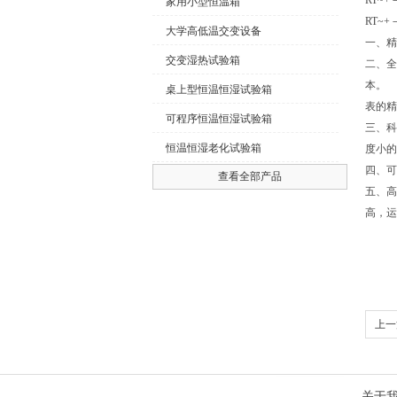
RT~+
家用小型恒温箱
RT~+
大学高低温交变设备
一、精
交变湿热试验箱
二、全
本。
桌上型恒温恒湿试验箱
表的精
可程序恒温恒湿试验箱
三、科
恒温恒湿老化试验箱
度小的
四、可
查看全部产品
五、高
高，运
上一
关于