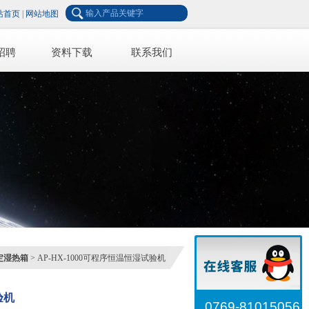
站首页
|
网站地图
招聘
资料下载
联系我们
定湿热箱
> AP-HX-1000可程序恒温恒湿试验机
验机
0769-81015056