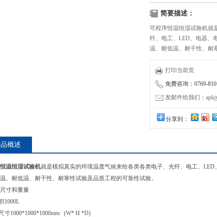
简要描述：
可程序恒温恒湿试验机就
纤、电工、LED、电器
温、耐低温、耐干性、耐
打印当前页
免费咨询：0769-8101
发邮件给我们：apkjyzq
分享到：
产品概述
恒温恒湿试验机
就是模拟真实的环境温度气候来给各类各类电子、光纤、电工、LE
温、耐低温、耐干性、耐寒性试验及品质工程的可靠性试验。
尺寸和重量
积
1000L
箱尺寸
1000*1000*1000mm (W* H *D)