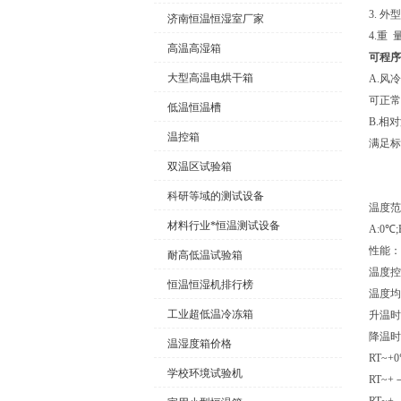
3. 外
济南恒温恒湿室厂家
4.重 
高温高湿箱
可程序
大型高温电烘干箱
A.风
可正常
低温恒温槽
B.相
温控箱
满足标
双温区试验箱
科研等域的测试设备
温度范
材料行业*恒温测试设备
A:0℃;
性能：
耐高低温试验箱
温度控
恒温恒湿机排行榜
温度均
工业超低温冷冻箱
升温时
降温时
温湿度箱价格
RT~+
学校环境试验机
RT~+