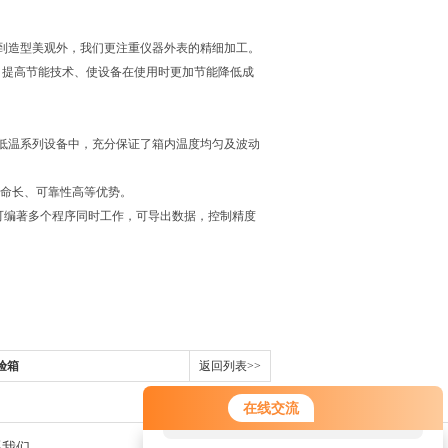
到造型美观外，我们更注重仪器外表的精细加工。
，提高节能技术、使设备在使用时更加节能降低成
低温系列设备中，充分保证了箱内温度均匀及波动
寿命长、可靠性高等优势。
可编著多个程序同时工作，可导出数据，控制精度
验箱
返回列表>>
您好！欢迎前来咨询，很高兴为您
在线交流
服务，请问您要咨询什么问题呢？
系我们