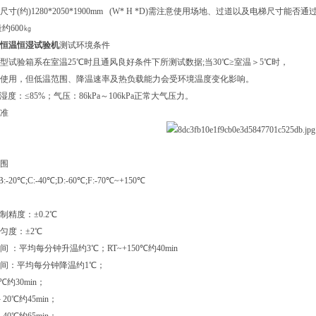
型尺寸(约)
1280*2050*1900mm (W* H *D)需注意使用场地、过道以及电梯尺寸能否通
量
约600㎏
恒温恒湿试验机
测试环境条件
冷型试验箱系在室温25℃时且通风良好条件下所测试数据;当30℃≥室温＞5℃时，
使用，但低温范围、降温速率及热负载能力会受环境温度变化影响。
对湿度：≤85%；气压：86kPa～106kPa正常大气压力。
准
围
B:-20℃;C:-40℃;D:-60℃;F:-70℃~+150℃
制精度：±0.2℃
匀度：±2℃
间 ：平均每分钟升温约3℃；RT~+150℃约40min
间：平均每分钟降温约1℃；
0℃约30min；
－20℃约45min；