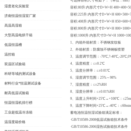
可选择容积尺寸有如下：（单位：mm
湿度老化实验室
容积:80升:内形尺寸D×W×H 400×400×50
容积:225升:内形尺寸D×W×H 600×500×7
济南恒温恒湿室厂家
容积:408升:内形尺寸D×W×H 850×600×8
高温高湿箱
容积:800升:内形尺寸D×W×H 800×1000×
大型高温电烘干箱
容积:1000升:内形尺寸D×W×H 1000×100
1、内箱外箱材质：不锈钢发纹板
低温恒温槽
2、外箱材质：防腐蚀不锈钢板喷塑
温控箱
3、温度调节范围：-70℃,?-40℃,-20℃,
4、温度精度：≤±0.2℃
双温区试验箱
5、温度分辨率：≤±0.01℃
科研等域的测试设备
6、湿度调节范围：25%～98%
材料行业*恒温测试设备
7、湿度精度：≤±2%RH
8、湿度分辨率：≤±0.01%RH
耐高低温试验箱
9、温度上升时间+25℃→+100℃：≤25
恒温恒湿机排行榜
9、温度下降时间+25℃→-40℃：≤60m
工业超低温冷冻箱
蓄电池恒温恒湿试验箱满足标准：
·GB/T10589-2008低温试验箱技术条件
温湿度箱价格
·GB/T10586-2006湿热试验箱技术条件