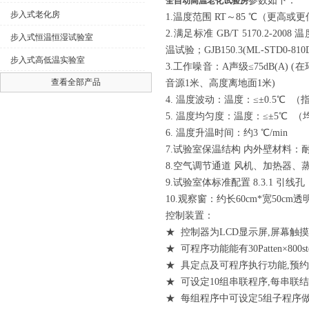
参数如下：
全自动高温老化试验房
步入式老化房
1.温度范围 RT～85 ℃（更高
2.满足标准 GB/T 5170.2-2008 
步入式恒温恒湿试验室
温试验；GJB150.3(ML-STD0-8
步入式高低温实验室
3.工作噪音：A声级≤75dB(A
查看全部产品
音源1米、高度离地面1米)
4. 温度波动：温度：≤±0.5℃
5. 温度均匀度：温度：≤±5℃
6. 温度升温时间：约3 ℃/min
7.试验室保温结构 内外壁材料
8.空气调节通道 风机、加热器
9.试验室体标准配置 8.3.1 
10.观察窗：约长60cm*宽50
控制装置：
★ 控制器为LCD显示屏,屏幕触
★ 可程序功能能有30Patten×800ste
★ 具定点及可程序执行功能,预
★ 可设定10组串联程序,每串联
★ 每组程序中可设定5组子程序做