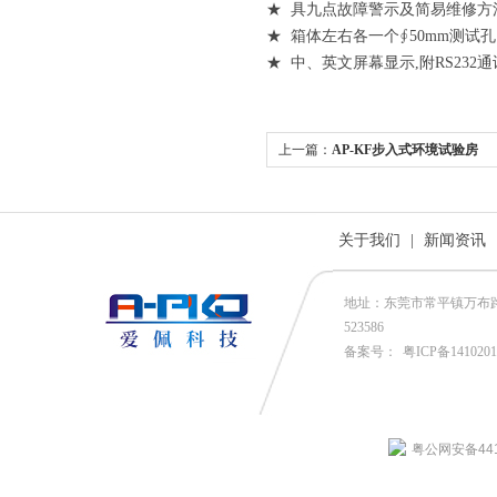
★ 具九点故障警示及简易维修方
★ 箱体左右各一个∮50mm测试孔
★ 中、英文屏幕显示,附RS23
上一篇：
AP-KF步入式环境试验房
关于我们
|
新闻资讯
地址：东莞市常平镇万布路53号
523586
备案号：
粤ICP备141020
粤公网安备4419