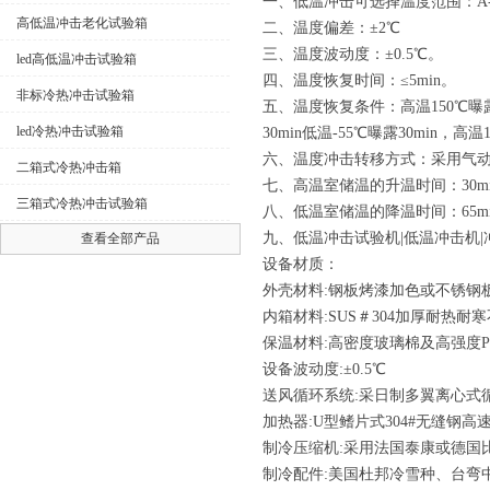
一、低温冲击可选择温度范围：
A
高低温冲击老化试验箱
二、温度偏差：
±2℃
三、温度波动度：
±0.5℃。
led高低温冲击试验箱
四、温度恢复时间：
≤5min。
非标冷热冲击试验箱
五、温度恢复条件：高温
150℃曝
led冷热冲击试验箱
30min低温-55℃曝露30min，高温
六、温度冲击转移方式：采用气
二箱式冷热冲击箱
七、高温室储温的升温时间：
30m
三箱式冷热冲击试验箱
八、低温室储温的降温时间：
65m
九、低温冲击试验机
|低温冲击机
查看全部产品
设备材质：
外壳材料:钢板烤漆加色或不锈钢
内箱材料:SUS＃304加厚耐热
保温材料:高密度玻璃棉及高强度
设备波动度:±0.5℃
送风循环系统:采日制多翼离心式
加热器:U型鳍片式304#无缝钢
制冷压缩机:采用法国泰康或德国
制冷配件:美国杜邦冷雪种、台弯