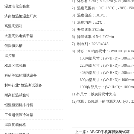
1）体积有：80L;150L;225L;408L;800L
湿度老化实验室
2）温度范围有：0℃~150℃，-20℃~150
3）温度偏差：±0.3℃，
济南恒温恒湿室厂家
4）温度均差：±2℃，
高温高湿箱
5）升温速率:2℃/min
大型高温电烘干箱
6）降温速率: 0.5~1.2℃/min
7）制冷剂：R23/R404A
低温恒温槽
8）体积：80内部尺寸：(W×H×D)= 400m
温控箱
150内部尺寸：(W×H×D)= 500mm×6
双温区试验箱
225内部尺寸：(W×H×D)= 500mm×7
408内部尺寸：(W×H×D)= 500mm×7
科研等域的测试设备
800内部尺寸：(W×H×D)= 1000mm×
材料行业*恒温测试设备
1000内部尺寸：(W×H×D)= 1000mm×
11)外尺寸：以实际尺寸为准
耐高低温试验箱
12)电源：150L以下的电源为AC 1∮3，22
恒温恒湿机排行榜
工业超低温冷冻箱
温湿度箱价格
上一篇：
AP-GD手机高低温测试箱