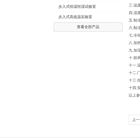
三.温
步入式恒温恒湿试验室
四.湿
步入式高低温实验室
五.制
查看全部产品
六.制
七.冷
八.加
九.加
十.鼓
十一.
十二.
十三.
十四.
以上参
上一