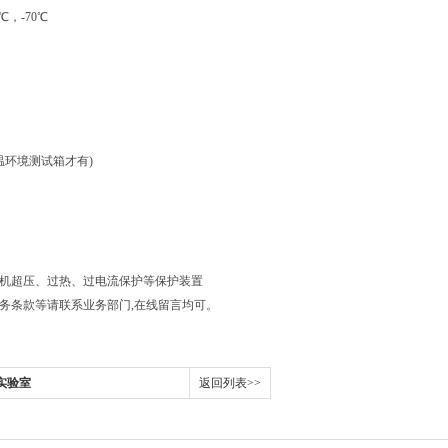
℃，-70℃
温环境测试箱才有)
缩机超压、过热、过电流保护等保护装置
服务条款等请联系业务部门,在线留言均可。
实验室
返回列表>>