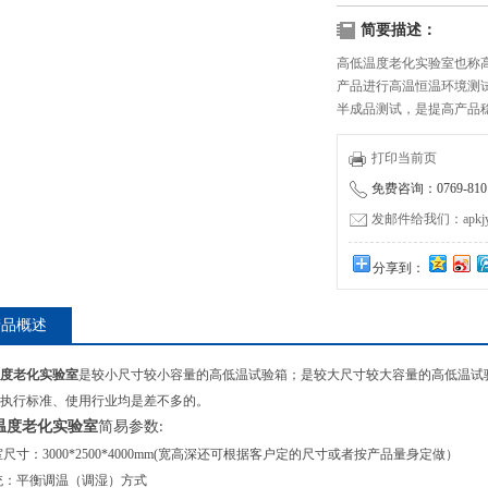
简要描述：
高低温度老化实验室也称
产品进行高温恒温环境测
半成品测试，是提高产品
产品质量和竞争性的重要
讯、电池等领域。
打印当前页
免费咨询：0769-8101
发邮件给我们：apkjyzq
分享到：
产品概述
度老化实验室
是较小尺寸较小容量的高低温试验箱；
是较大尺寸较大容量的高低温试
执行标准、使用行业均是差不多的。
温度老化实验室
简易参数
:
室尺寸：3000*2500*4000mm(宽高深还可根据客户定的尺寸或者按产品量身定做）
统：平衡调温（调湿）方式