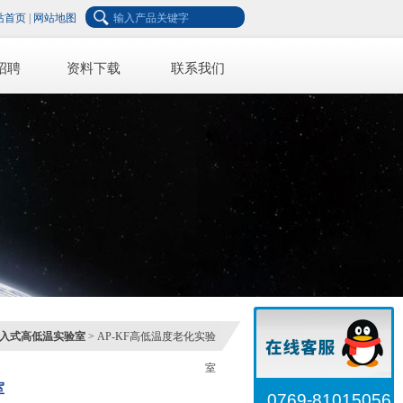
站首页
|
网站地图
招聘
资料下载
联系我们
入式高低温实验室
> AP-KF高低温度老化实验
室
室
0769-81015056