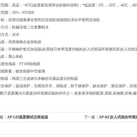
度范围：高温：+85℃(如需更高请评估价格时说明)；*低温度：0℃，-20℃，-40℃，-60
度范围：30%～95%RH
冷机：采用法国泰康全密闭式压缩机或德国比泽尔半密闭压缩机
冷方式：机械压缩二元复叠制冷
却方式：水冷
热器：优质镍铬合金加热器
湿器：不锈钢护套式加湿器(此系统只有带湿度功能的步入式恒温环境测试室|步入式恒
风机：离心风机
温度传感器：PT100铂电阴
门观察窗：镀加热膜中空玻璃
控制器：韩国三元或者日本触控式液晶显示控制器
安全保护：超温保护，无熔丝开关，保险丝，防干烧保护，缺水保护，液位保护，压
数只是爱佩为大家提供环境测试箱的些许之一,更多更详细的配置,系统,实物图,价格,
篇：
AP-GD温度测试仪高低温
下一篇：
AP-KF步入式综合环境