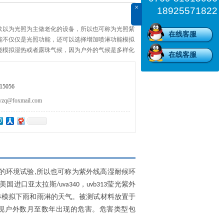
×
18925571822
款以为光照为主做老化的设备，所以也可称为光照紫
在线客服
能不仅仅是光照功能，还可以选择增加喷淋功能模拟
能模拟湿热或者露珠气候，因为户外的气候是多样化
在线客服
下午有时候潮湿，所以它也是一款可以模拟全面性气
5056
@foxmail.com
的环境试验
所以也可称为
紫外线高湿耐候环
,
美国进口亚太拉斯
，
莹光紫外
/uva340
uvb313
淋模拟下雨和雨淋的天气。被测试材料放置于
现户外数月至数年出现的危害。危害类型包