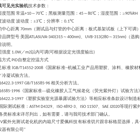
线可见光实验机
技术参数：
湿度范围
常温
～
℃；黑板测量范围：
～
℃；湿度范围：≥
+10
70
45
80
90%RH
度波动度
波动度：
±
℃；分辨率：
℃
3
0.1
的中心距离
（测试品与灯管的中心距离：板式基架试板（上下可调
70mm
管品牌型号
美国
～
、
～
（选购
ATLAS
UVA-340(315
400nm)
UVB-313(280
315nm)
前说明。
照强度
／
以内可调
可根据设定光强度输出
1.0W
m2
(
)
温方式
自整定控温方式
PID
足标准
l
《国家标准
机械工业产品用塑胶、涂料、橡胶材
GB/T14552-2008
--
／冷凝试验方法。
相关分析方法。
16422.3-1997 GB/T16585-96
《国家标准—硫化橡胶人工气候老化（荧光紫外灯）试验方法
16585-1996
《塑胶实验室光源暴露试验方法》等相应标准条款设计制造
16422.3-1997
合国际测试标准：
、
、
、
等现行紫
ASTM D4329
ISO 4892-3
ISO 11507
SAE J2020
他各类标准未详尽列出，如有需要，请与我司技术部门确认。
紫外光测试老化机的内箱尺寸爱佩科技有标准切片跟非标格层选择，具
UV
仪器有限公司"