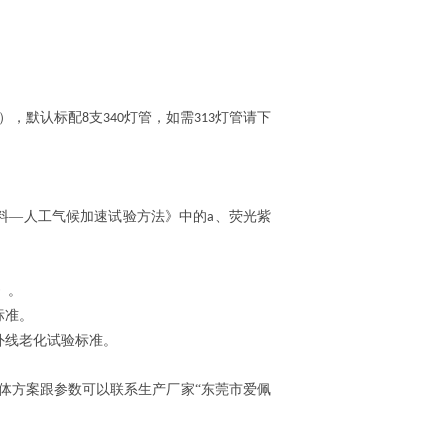
）
），默认标配
支
灯管，如需
灯管请下
8
340
313
料—人工气候加速试验方法》中的
、荧光紫
a
》。
标准。
外线老化试验标准。
体方案跟参数可以联系生产厂家“东莞市爱佩