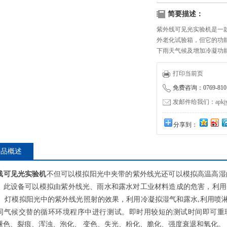
简要描述：
紫外线可见光实验机是一
外老化试验箱，但它的功
下雨天气候及增加冷凝功
的，有时候出太阳有时候
候做老化的试验设备
打印当前页
免费咨询：0769-8101
发邮件给我们：apkjyzq
分享到：
产品概述
线可见光实验机
不但可以模拟阳光中夹带的紫外线光还可以模拟高温高湿
。此设备可以模拟由紫外线光、雨水和露水对工业材料造成的危害，利用
）灯模
拟阳光中的紫外线光照射的效果，利用冷凝拟湿气和露水
利用喷
,
同气候交替的循环环境程序中进行测试。即时用较短的测试时间即可重
褪色、裂痕、浑浊、泡化、
变色、失光、粉化、脆化、强度衰退和氧化。