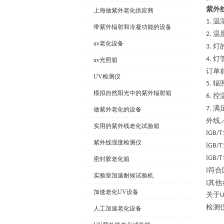
紫外
上海做紫外老化供应商
温
1.
带紫外辐射和冷凝功能的设备
温
2.
uv老化设备
灯
3.
灯
4.
uv光照箱
订单
UV检测仪
辐
5.
模拟自然阳光中的紫外辐射箱
控
6.
满
7.
做紫外老化的设备
外线
实用的紫外线老化试验箱
l
GB/T
紫外线强度检测仪
l
GB/T
l
GB/T
密封胶老化箱
l符
实验室加速耐候试验机
l其
加速老化UV设备
关于
检测
人工加速老化设备