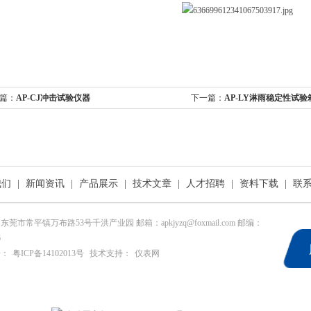
篇：
AP-CJ冲击试验仪器
下一篇：
AP-LY淋雨稳定性试验
我们
|
新闻资讯
|
产品展示
|
技术文章
|
人才招聘
|
资料下载
|
联
东莞市常平镇万布路53号千洪产业园 邮箱：apkjyzq@foxmail.com 邮编：
6
号：
粤ICP备14102013号
技术支持：
仪表网