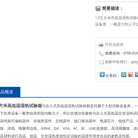
简要描述：
1.8立方米高低温湿热试
设备类，一般是大到人可
打印当前页
免费咨询：0769-8101
发邮件给我们：apkjyzq
分享到：
产品概述
8立方米高低温湿热试验箱
与步入式高低温湿热试验箱都是同属于大型试验设备类，一
于此类设备一般类似房间室内般大小，所以也偶尔也被称为步入式高低温交变湿热试
高性能可编程器件、存储类器件、总线器件、接口驱动器件、电源芯片、电线产品、
线、排线、电脑周边线、
、
、
、
、
、
连接线、高清视频线、游
(HDMI
DVI
VGA
AC
DC
USB)
及材料进行高温、低温、交变湿热度或恒定试验的温度环境变化后的参数及性能。