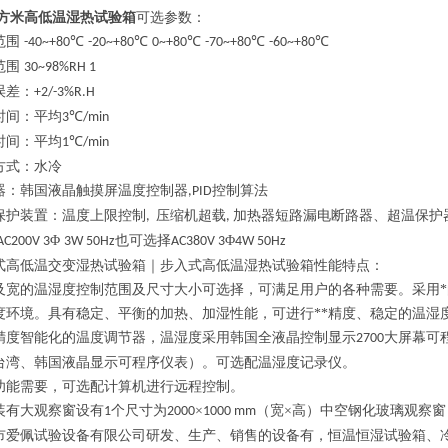
8立方米高低温湿热试验箱
可选参数：
范围
℃
℃
℃
℃
℃
-40~+80
-20~+80
0~+80
-70~+80
-60~+80
范围
30~98%RH 1
误差：
+2/-3%R.H
时间：平均
℃
3
/min
时间：平均
℃
1
/min
方式：水冷
器：韩国液晶触摸屏温度控制器
控制算法
,PID
保护装置：温度上限控制
压缩机超载
加热器短路漏电断路器、超温保护
,
,
Φ
也可选择
Φ
AC200V 3
3W 50Hz
AC380V 3
4W 50Hz
式高低温交变湿热试验箱｜步入式高低温湿热试验箱性能特点：
及宽的温湿度控制范围及尺寸大小可选择，可满足用户的各种需要。采用*
度环境。具有稳定、平衡的加热、加湿性能，可进行**精度、稳定的温湿
精度智能化的温度调节器，温湿度采用韩国全液晶控制显示
大屏幕可
2700
台湾、韩国液晶显示可程序仪表）。可选配温湿度记录仪。
功能需要，可选配计算机进行远程控制。
装有大观察窗设有
个尺寸为
×
（宽×高）中空钢化玻璃观察
1
2000
1000 mm
市爱佩试验设备有限公司研发、生产、销售的设备有，恒温恒湿试验箱、