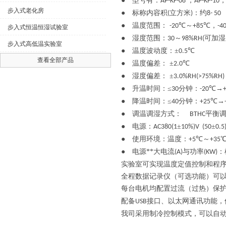
● 型号有：
，
AP-KF-08
AP-KF-10
步入式老化房
● 标称内容积
立方米
：约
(
)
8- 50
● 温度范围：
℃～
℃，
-20
+85
-4
步入式恒温恒湿试验室
● 湿度范围：
～
可加湿
30
98%RH(
步入式高低温实验室
● 温度波动度：±
℃
0.5
查看全部产品
● 温度偏差： ±
℃
2.0
● 湿度偏差： ±
3.0%RH(>75%RH)
● 升温时间：≤
分钟：
℃→
30
-20
● 降温时间：≤
分钟：
℃→
40
+25
● 调温调湿方式：
平衡
BTHC
● 电源：
±
±
AC380(1
10%)V (50
0.
● 使用环境：温度：
℃～
+5
+35
● 电源**大电流
与功率
：
(A)
(KW)
实验室可实现温度定值控制和程
全程数据记录仪（可选功能）可
每台电机均配置过流（过热）保
配备
接口、以太网通讯功能，
USB
我司采用制冷控制模式，可以自