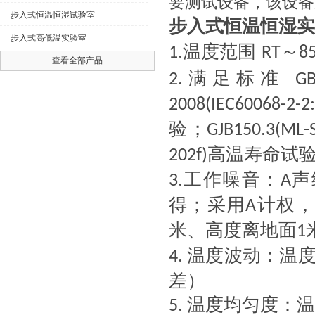
要测试设备，该设备
步入式恒温恒湿试验室
步入式恒温恒湿实
步入式高低温实验室
温度范围
～
1.
RT
8
查看全部产品
满足标准
2.
GB
2008(IEC60068-2-2
验；
GJB150.3(ML-
高温寿命试
202f)
工作噪音：
声
3.
A
得；采用
计权，
A
米、高度离地面
1
温度波动：温度
4.
差）
温度均匀度：温
5.