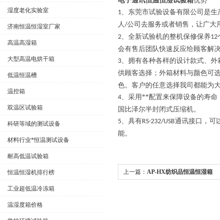
电子通讯恒温恒湿试验箱
优势
湿度老化实验室
、东莞市试验设备有限公司是生
1
人
公司去服务或者销售，让广大
/
济南恒温恒湿室厂家
、全新试验机的整机保修保养
2
12
高温高湿箱
会有售后团队快速反应给顾客解
大型高温电烘干箱
、拥有各种各样的设计款式、外
3
供顾客选择；外箱材料与颜色可
低温恒温槽
色。客户的任意选择我司都能为
温控箱
、采用**配置来保障设备的寿
4
双温区试验箱
国比泽尔半封闭式压缩机。
、具有
通讯接口，可
5
RS-232/USB
科研等域的测试设备
能。
材料行业*恒温测试设备
耐高低温试验箱
上一篇：
AP-HX纺织品恒温恒湿箱
恒温恒湿机排行榜
工业超低温冷冻箱
温湿度箱价格