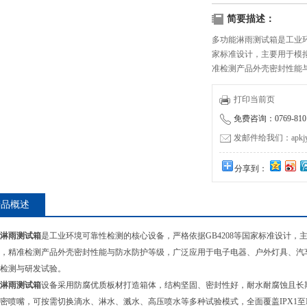
简要描述：
多功能淋雨测试箱是工业环
家标准设计，主要用于模
准检测产品外壳密封性能
汽车零部件、新能源设备
打印当前页
免费咨询：0769-8101
发邮件给我们：apkjyzq
分享到：
产品概述
淋雨测试箱
是工业环境可靠性检测的核心设备，严格依据GB4208等国家标准设计
，精准检测产品外壳密封性能与防水防护等级，广泛应用于电子电器、户外灯具、汽
检测与研发试验。
淋雨测试箱
设备采用防腐优质板材打造箱体，结构坚固、密封性好，耐水耐腐蚀且长
密喷嘴，可按需切换滴水、淋水、溅水、高压喷水等多种试验模式，全面覆盖IPX1至