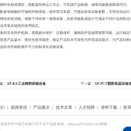
验时长精准调控，搭配旋转样品工作台，可实现产品检测，保障试验数据精准均匀。
配备智能触控可编程控制系统，操作简洁直观，可预设多组试验参数，支持自动运行
细化研发试验。相较于传统单一淋雨设备，其多功能集成设计可满足不同行业的防水
业等复杂场景的使用状态。
备的安全防护机制，搭载缺水保护、过载保护、漏电防护及故障报警功能，运行稳定
排查产品渗水、密封失效等隐患，验证产品防水可靠性与环境适应能力，为产品结构
品防水性能检测不可少的标准化试验设备。
篇：
AP-KX工业精密烘箱设备
下一篇：
AP-PCT塑胶高温加
我们
|
新闻资讯
|
产品展示
|
技术文章
|
人才招聘
|
资料下载
|
联
东莞市常平镇万布路53号千洪产业园 邮箱：apkjyzq@foxmail.com 邮编：
6