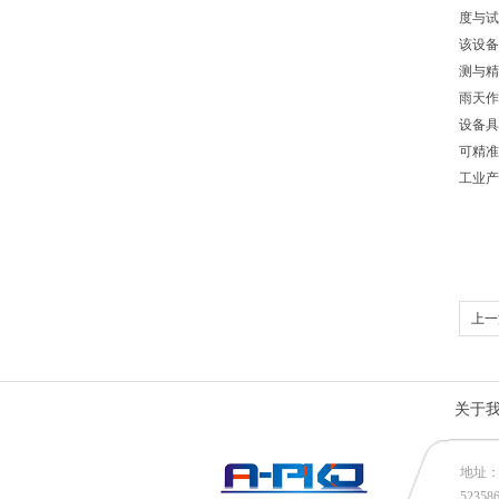
度与试
该设备
测与精
雨天作
设备具
可精准
工业产
上一
关于
地址：
52358