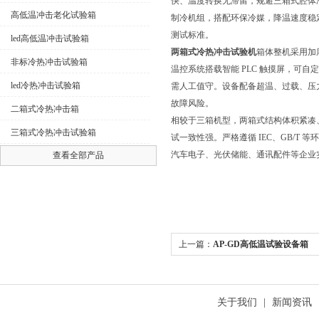
快、温度转换无滞留，规避三箱式腔体
高低温冲击老化试验箱
制冷机组，搭配环保冷媒，降温速度稳定，
测试标准。
led高低温冲击试验箱
两箱式冷热冲击试验机
箱体整机采用加
非标冷热冲击试验箱
温控系统搭载智能 PLC 触摸屏，可
led冷热冲击试验箱
需人工值守。设备配备超温、过载、压
故障风险。
二箱式冷热冲击箱
相较于三箱机型，两箱式结构体积紧凑
三箱式冷热冲击试验箱
试一致性强。严格遵循 IEC、GB/
汽车电子、光伏储能、通讯配件等企业
查看全部产品
上一篇：
AP-GD高低温试验设备箱
关于我们
|
新闻资讯