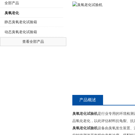
全部产品
臭氧老化
静态臭氧老化试验箱
动态臭氧老化试验箱
公司名称
查看全部产品
产品概述
臭氧老化试验机
是行业专用的环境检测
品氧化老化，以此评估材料抗龟裂、抗
臭氧老化试验机
设备由臭氧发生装置、