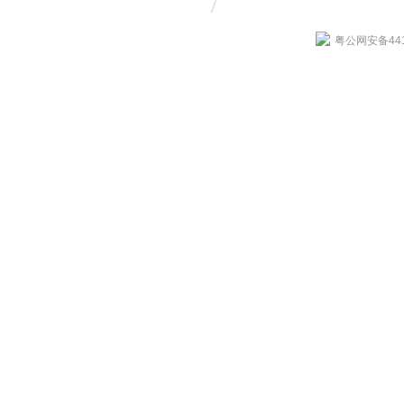
粤公网安备4419