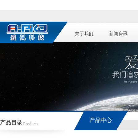
关于我们
新闻资讯
产品中心
产品目录
Products