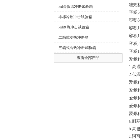
准规
led高低温冲击试验箱
容积
5
非标冷热冲击试验箱
容积
8
led冷热冲击试验箱
容积
1
容积
1
二箱式冷热冲击箱
容积
2
三箱式冷热冲击试验箱
容积
1
查看全部产品
爱佩
1.
高
2.
低
爱佩
爱佩
爱佩
爱佩
爱佩
a.
耐
b.
高
c.
附