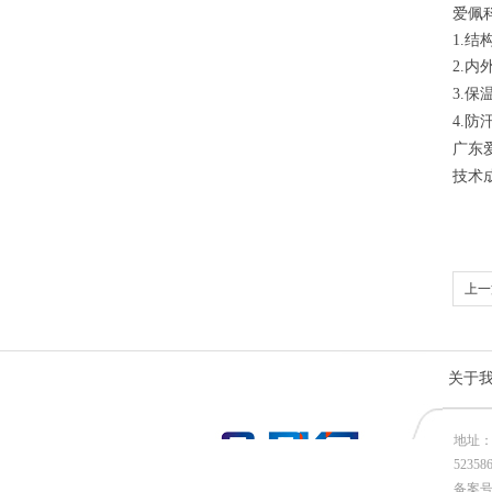
爱佩
1.
结
2.
内
3.
保
4.
防
广东
技术
上一
厂家
关于
地址：
52358
备案