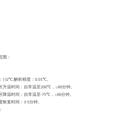
范围：
：
℃
解析精度：
℃。
(-)2
;
0.01
区升温时间：自常温至
℃，≤
分钟。
200
60
区降温时间：自常温至
℃，≤
分钟。
-75
60
度恢复时间：
分钟。
3-5
：