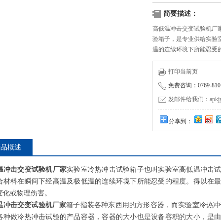
简要描述：
高低温冲击交变试验机厂
验箱子，是专业供给实验
温的连续环境下所能忍受
所引起的化学变化或物理
打印当前页
免费咨询：0769-8101
发邮件给我们：apkjyzq
分享到：
产品概述
温冲击交变试验机厂家
实验室冷热冲击试验箱子也叫实验室高低温冲击
合材料在瞬间下经高温及极低温的连续环境下所能忍受的程度。得以在
变化或物理伤害。
温冲击交变试验机厂家
箱子指装各种东西用的方形容器，而实验室冷热冲
各种做冷热冲击试验的产品容器，容器的大小也是设备容积的大小，是