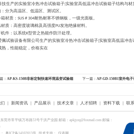
科技生产的实验室冷热冲击试验箱子
|
实验室高低温冲击试验箱子结构与材
构：分为高温区、低温区、测试区。
外箱材质：
＃
耐热耐寒不锈钢板，一级光面板。
SUS
304
温材质：高密度玻璃棉及高强度
发泡绝缘材料。
PU
汗机件：以系统
型管之热能作防汗处理。
K
爱佩试验设备有限公司生产的实验室冷热冲击试验箱子
|
实验室高低温冲击
成熟，性能稳定，价格实在
篇：
AP-KS-150B非标定制快速环境温变试验箱
下一篇：
AP-GD-150B1室外
变湿热试验机
我们
|
新闻资讯
|
产品展示
|
技术文章
|
人才招聘
|
资料下载
|
联
东莞市常平镇万布路53号千洪产业园 邮箱：apkjyzq@foxmail.com 邮编：
6
号：
粤ICP备14102013号
技术支持：
仪表网