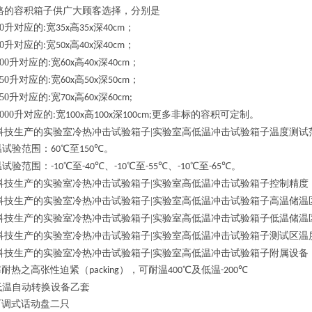
格的容积箱子供广大顾客选择，分别是
0
升对应的
宽
高
深
；
:
35x
35x
40cm
0
升对应的
宽
高
深
；
:
50x
40x
40cm
00
升对应的
宽
高
深
；
:
60x
40x
40cm
50
升对应的
宽
高
深
；
:
60x
50x
50cm
50
升对应的
宽
高
深
:
70x
60x
60cm;
000
升对应的
宽
高
深
更多非标的容积可定制。
:
100x
100x
100cm;
科技生产的实验室冷热冲击试验箱子
|
实验室高低温冲击试验箱子温度测试
温试验范围：
℃至
℃。
60
150
温试验范围：
℃至
℃、
℃至
℃、
℃至
℃。
-10
-40
-10
-55
-10
-65
科技生产的实验室冷热冲击试验箱子
|
实验室高低温冲击试验箱子控制精度
科技生产的实验室冷热冲击试验箱子
|
实验室高低温冲击试验箱子高温储温
科技生产的实验室冷热冲击试验箱子
|
实验室高低温冲击试验箱子低温储温
科技生产的实验室冷热冲击试验箱子
|
实验室高低温冲击试验箱子测试区温
科技生产的实验室冷热冲击试验箱子
|
实验室高低温冲击试验箱子附属设备
寒耐热之高张性迫紧（
），可耐温
℃及低温
℃
packing
400
-200
低温自动转换设备乙套
可调式话动盘二只