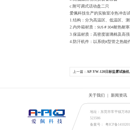
c.
附可调式话动盘二只
爱佩科技生产的实验室冷热冲击
1.
结构：分为高温区、低温区、测
2.
内外箱材质：
＃
耐热耐寒
SUS
304
3.
保温材质：高密度玻璃棉及高强
4.
防汗机件：以系统
型管之热能
K
上一篇：
AP-YW-120日标盐雾试验机
关于我们
|
新闻资讯
地址：东莞市常平镇万布路53号
523586
备案号：
粤ICP备141020