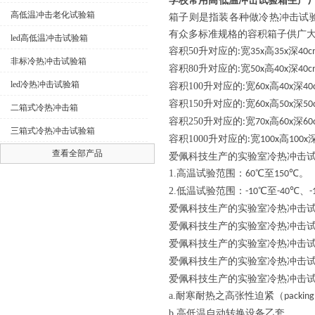
学校常用高低温冲击试验箱生产
高低温冲击老化试验箱
箱子则是指装各种做冷热冲击试
有众多标准规格的容积箱子供广
led高低温冲击试验箱
容积
50
升对应的
宽
高
深
:
35x
35x
40c
非标冷热冲击试验箱
容积
80
升对应的
宽
高
深
:
50x
40x
40c
led冷热冲击试验箱
容积
100
升对应的
宽
高
深
:
60x
40x
40
容积
150
升对应的
宽
高
深
:
60x
50x
50
二箱式冷热冲击箱
容积
250
升对应的
宽
高
深
:
70x
60x
60
三箱式冷热冲击试验箱
容积
1000
升对应的
宽
高
:
100x
100x
查看全部产品
爱佩科技生产的实验室冷热冲击
1.
高温试验范围：
℃至
℃。
60
150
2.
低温试验范围：
℃至
℃、
-10
-40
-
爱佩科技生产的实验室冷热冲击
爱佩科技生产的实验室冷热冲击
爱佩科技生产的实验室冷热冲击
爱佩科技生产的实验室冷热冲击
爱佩科技生产的实验室冷热冲击
a.
耐寒耐热之高张性迫紧（
packing
b.
高低温自动转换设备乙套