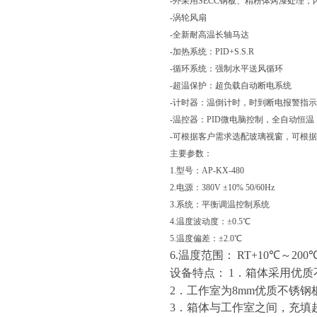
-外采用SECC钢板、精粉体烤漆处理；
-涡轮风扇
-全新耐高温长轴马达
-加热系统：PID+S.S.R
-循环系统：强制水平送风循环
-超温保护：超负载自动断电系统
-计时器：温倒计时，时到断电报警指示
-温控器：PID微电脑控制，全自动恒
-可根据客户需求选配玻璃视窗，可根
主要参数：
1.型号：AP-KX-480
2.电源：380V ±10% 50/60Hz
3.系统：平衡调温控制系统
4.温度波动度：±0.5℃
5.温度偏差：±2.0℃
6.温度范围：
RT+10℃～20
设备特点：
1．箱体采用优质
2．工作室为8mm优质不锈
3．箱体与工作室之间，充填