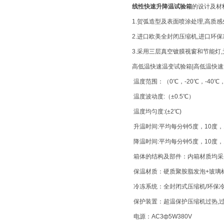
线性快速升降温试验箱
的设计及材
1.贺弧造型及表面喷涂处理,高质
2.进口欧美全封闭压缩机,进口环保
3.采用三层真空镀膜视窗和节能灯
高低温快速温变试验箱|高低温快
温度范围：（0℃，-20℃，-40℃，-
温度波动度:（±0.5℃）
温度均匀度:(±2℃)
升温时间:平均每分钟5度，10度
降温时间:平均每分钟5度，10度
箱体的结构及部件：内箱材质均采用
保温材质：硬质聚胺脂发泡+玻璃
冷冻系统：全封闭式压缩机/环保
保护装置：超温保护压缩机过热,过流
电源：AC3ф5W380V