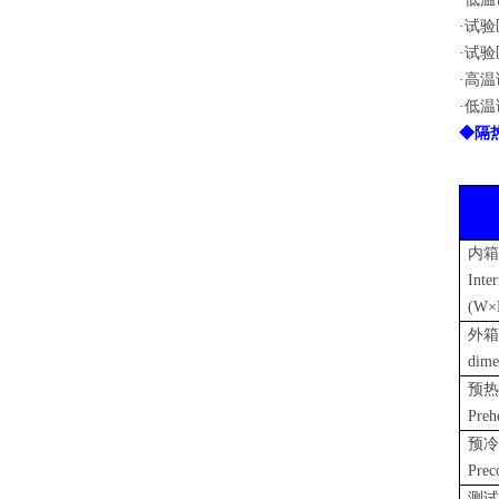
·试
·试
·高
·低
◆
隔
内箱
Inte
(W×
外箱
dime
预热
Preh
预冷
Prec
测试