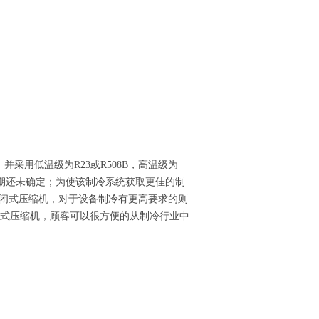
采用低温级为R23或R508B，高温级为
用日期还未确定；为使该制冷系统获取更佳的制
封闭式压缩机，对于设备制冷有更高要求的则
半封闭式压缩机，顾客可以很方便的从制冷行业中