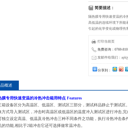
简要描述：
隔热膜专用快速变温的冷
高低温的连续环境下所能
引起的化学变化或物理伤
等材料，可作为其产品改
打印当前页
免费咨询：0769-8101
发邮件给我们：apkjyzq
分享到：
产品概述
热膜专用快速变温的冷热冲击箱
用特点
Features
三箱设备区分为高温区、低温区、测试区三部分，测试样品静止于测试区
换方式导入测试区，冲击时高温区或低温区的温度冲入测试区进行冲击,完
可独立设定高温、低温及冷热冲击三种不同条件之功能，执行冷热冲击条件
机的功能,相比于
2
箱冲击它还可选择做常温冲击。