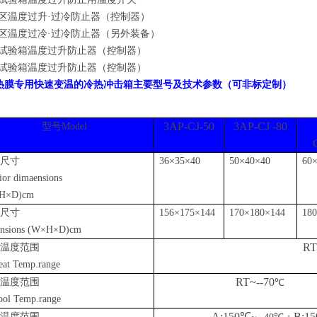
验区温度过升·过冷防止器（控制器）
验区温度过冷·过冷防止器（另外装备）
温试验箱温度过升防止器（控制器）
温试验箱温度过升防止器（控制器）
热膜专用快速变温的冷热冲击箱
主要
型号及技术参数
（可非标定制）
3AP-CJ-50
3AP-CJ -80
型号
Model
尺寸
36×
35
×
40
50×
40
×
40
60
rior dimaensions
H
×
D)cm
尺寸
156×
175
×
144
170×
180
×
144
18
nsions (W×
H
×
D)cm
RT
温度范围
eat Temp.range
RT~--70
温度范围
℃
ool Temp.range
A:150℃
B:1
温度范围