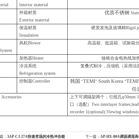
erial
Interior material
优质不锈钢
外箱材质
Stai
Exterior material
保温材质
硬质发泡及玻璃棉
Rigid p
Insualation
风机
Blower
高温箱、低温箱、试验箱
/System
加热器
Heater
镍铬合金电热线加
冷冻系统
复叠式制冷，压缩机（采用法
Refrigeration system
韩国
TEMI
South Korea
TEMI
控制器
Controller
“
"
“
任
件
Accessories
上下可调隔架两个；引线孔φ
50mm 1
口（选配）
Two interlayer frames;lead
recorder:1(optional);Viewing window(o
篇：
3AP-CJ-27A快速变温的冷热冲击箱
下一篇：
AP-HX-80A调温调