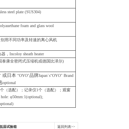
nless steel plate (SUS304)
olyauethane foam and glass wool
分别用不同功率及转速的离心风机
热器，
Incoloy sheath heater
国泰康全密闭式压缩机或德国比泽尔)
或日本
品牌
"
“OYO"
J
apan`s“OYO" Brand
选
optional
个（选配）；记录仪
1
个（选配）
；观窗
 hole:
φ
50mm:1(optional);
ptional)
湿高低温试验箱
返回列表>>