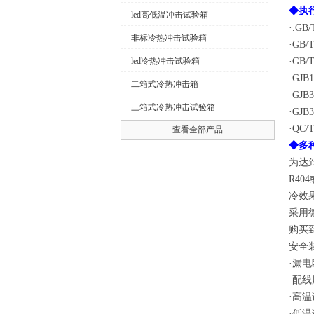
◆执
led高低温冲击试验箱
·.GB/
非标冷热冲击试验箱
·GB/T
led冷热冲击试验箱
·GB/T
·GJB
二箱式冷热冲击箱
·GJB
三箱式冷热冲击试验箱
·GJB
·QC/
查看全部产品
◆多
为达
R4
冷效
采用
购买
安全
·漏电断
·配线
·高
·低