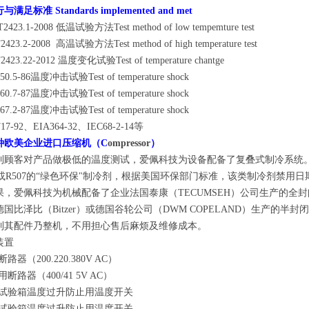
行与满足标准
Standards implemented and met
T2423.1-2008 低温试验方法Test method of low tempemture test
2423.2-2008 高温试验方法Test method of high temperature test
2423.22-2012 温度变化试验Test of temperature chantge
150.5-86温度冲击试验Test of temperature shock
360.7-87温度冲击试验Test of temperature shock
367.2-87温度冲击试验Test of temperature shock
T17-92、EIA364-32、IEC68-2-14等
种欧美企业进口压缩机（
C
ompressor
）
到顾客对产品做极低的温度测试，爱佩科技为设备配备了复叠式制冷系统。并
04或R507的“绿色环保"制冷剂，根据美国环保部门标准，该类制冷剂禁
果，爱佩科技为机械配备了企业法国泰康（TECUMSEH）公司生产的全
德国比泽比（Bitzer）或德国谷轮公司（DWM COPELAND）生产的
到其配件乃整机，不用担心售后麻烦及维修成本。
装置
路器（200.220.380V AC）
用断路器（400/41 5V AC）
温试验箱温度过升防止用温度开关
温试验箱温度过升防止用温度开关