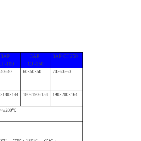
3AP-
3AP-
3AP-CJ-250
CJ -100
CJ -150
×
40
×
40
60×
50
×
50
70×
60
×
60
0×
180
×
144
180×
190
×
154
190×
200
×
164
~
±
200
℃
50℃
150℃