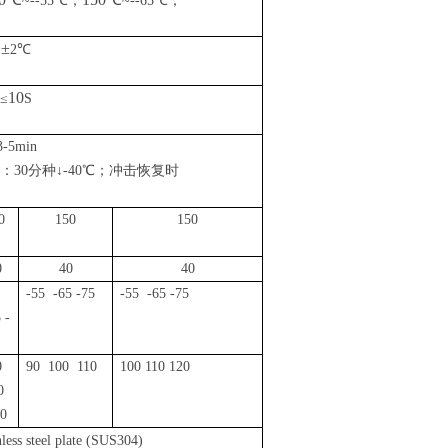
~--55
℃；
~--65
℃；
±
2
℃
10
≤
S
3-5min
击：
30
分种
↓-40℃；冲击恢复时
0
150
150
0
40
40
-55 -65 -75
-55 -65 -75
 -
0
90 100 110
100 110 120
0
0
nless steel plate (SUS304)