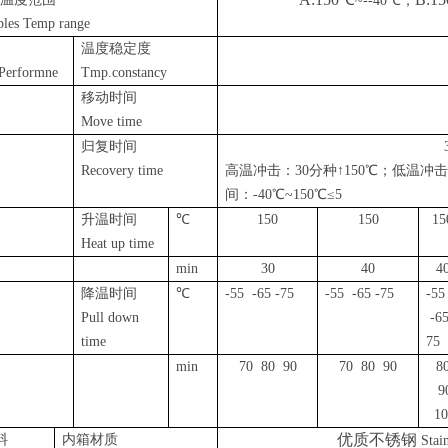
~--40
℃；
les Temp range
温度稳定度
/Performne
Tmp.constancy
移动时间
Move time
归复时间
Recovery time
高温冲击：
30
分种
↑150℃；低温冲
间：
-40
℃~150℃≤5
升温时间
℃
150
150
15
Heat up time
min
30
40
4
降温时间
℃
-55 -65 -75
-55 -65 -75
-55
Pull down
-65
time
75
min
70 80 90
70 80 90
8
9
10
优质不锈钢
料
内箱材质
Stai