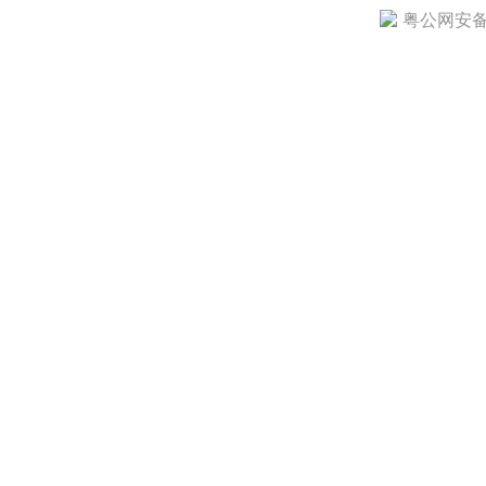
粤公网安备4