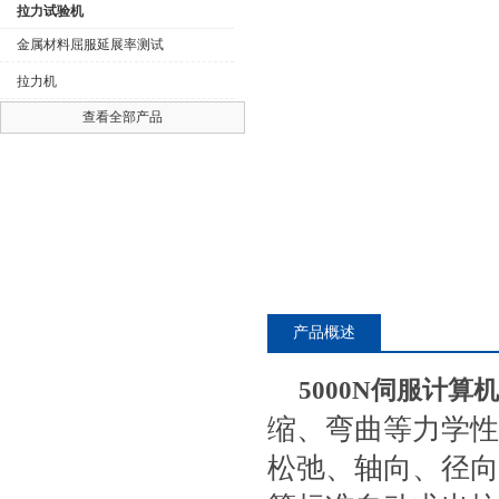
拉力试验机
金属材料屈服延展率测试
拉力机
公司名称
查看全部产品
产品概述
5000N
伺服计算机
缩、弯曲等力学性
松弛、轴向、径向