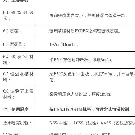
六、主要
参数
6
.
1
.
锥型分散
可调整喷雾之大小，并可使雾气落雾平均。
器：
6
.
2
.
喷嘴：
玻璃喷嘴材质PYREX之精密玻璃喷嘴。
6
.
3
.
喷雾量：
1~2ml/80c㎡lhr。
6
.
4
.
试验室
材
采P.V.C灰色耐冲击板，厚度
5
m/m。
料
：
6
.
5
.
恒温水槽
材
采P.V.C灰色耐冲击板，厚度
5
m/m，并附自
料
：
便。
6
.
6
.
试验室上盖
采透明压克力板制成，厚度
5
m/m。
材料
：
七、使用温度
依CNS.JIS.ASTM规格，可设定式恒温控制
盐水喷雾试验：
NSS(中性)，ACSS（酸性）AASS（乙酸盐雾