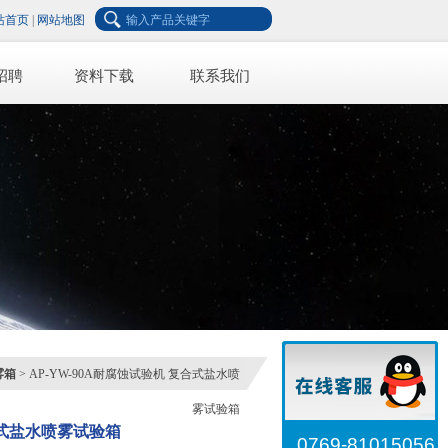
站首页
|
网站地图
招聘
资料下载
联系我们
雾箱
> AP-YW-90A耐腐蚀试验机 复合式盐水喷
雾试验箱
式盐水喷雾试验箱
0769-81015056