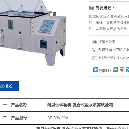
简要描述：
耐腐蚀试验机 复合式盐
料、电镀、有机及无机皮
性，从而确立产品的质量。设备
雾测试》、《GB/T 1058
打印当前页
免费咨询：0769-8101
发邮件给我们：apkjyzq
分享到：
产品概述
一、
产品名称
耐腐蚀试验机 复合式盐水喷雾试验箱
二、
产品型号
AP
-
YW
-
90A