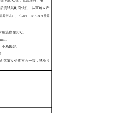
材质表面处理，包含涂料、电
后测试其耐腐蚀性，从而确立产
 盐雾测试》、《GB/T 10587-2006 盐雾
耐用温度在85℃。
mm。
，不易破裂。
温
四面落雾及受雾方面一致，试验片