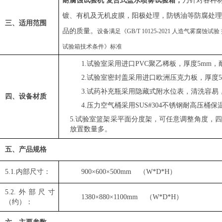
耐腐蚀试验机 复合式盐水喷雾试验箱
，
乃针对各种
镀、有机及无机皮膜，阳极处理，防锈油等防腐处理
三、
适用范围
品的质量。
设备满足
《GB/T 10125-2021 人造气雾腐蚀试验
试验箱技术条件》标准
1.试验室采用进口PVC聚乙稀板，厚度5mm，
2.试验室密封盖采用进口欧洲压克力板，厚度5
3.试药补充瓶采用隐藏式附水位表，清洗容易
四
、设备
材质
4.压力空气桶采用SUS#304不锈钢耐高压桶保
5.试验室篮架采平面分度架，可任意调整角度，
放置数量多。
五、
产品规格
5
.1.
内部尺寸：
900×600×500mm （W*D*H）
5
.
2
.
外部尺寸
1380×880×1100mm
（W*D*H）
（约）
：