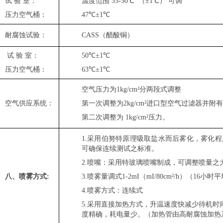
试 验 室：
温度范围
35-50℃
（
±1℃
） 可调
压力空气桶：
47℃±1℃
耐腐蚀试验：
CASS（醋酸铜）
试 验 室：
50℃±1℃
压力空气桶：
63℃±1℃
空气压力为1kg/cm²分两段式调整
空气供应系统：
第一次调整为2kg/cm²进口型空气过滤器并附
第二次调整为 1kg/cm²压力。
1.采用伯努特原理吸取盐水而后雾化，雾化
可确保连续测试之标准。
2.喷嘴：采用特玻璃喷嘴制成，可调整喷量之
八、喷雾方式
:
3.喷雾量调式1-2mI（mI/80cm²/h）（16小时
4.喷雾方式：连续式
5.采用直接加热方式，升温速度快减少待机时间
度精确，耗电量少。（加热管由高耐腐蚀加热