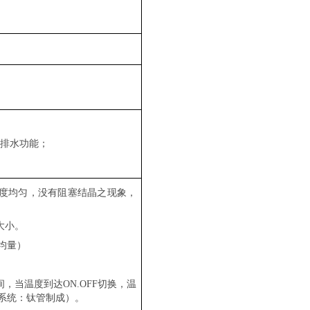
有排水功能；
程度均匀，没有阻塞结晶之现象，
大小。
平均量）
，当温度到达ON.OFF切换，温
系统：钛管制成）。