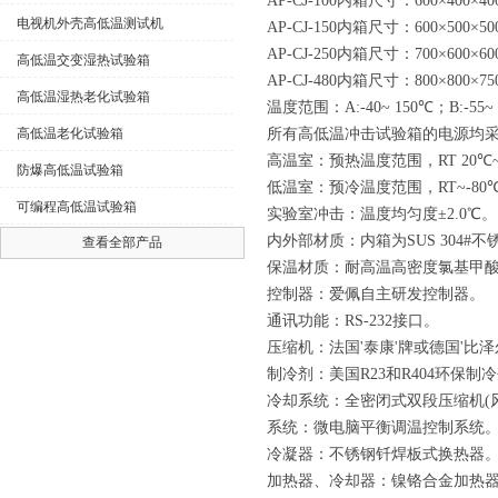
AP-CJ
-100内箱尺寸：600×400×40
电视机外壳高低温测试机
AP-CJ
-150内箱尺寸：600×500×50
AP-CJ
-250内箱尺寸：700×600×60
高低温交变湿热试验箱
AP-CJ
-480内箱尺寸：800×800×75
高低温湿热老化试验箱
温度范围：
A:-40~ 150℃；B:-55
高低温老化试验箱
所有高低温冲击试验箱的电源均
高温室：预热温度范围，
RT 20℃
防爆高低温试验箱
低温室：预冷温度范围，
RT~-8
可编程高低温试验箱
实验室冲击：温度均匀度
±2.0℃。
内外部材质：内箱为
SUS 30
查看全部产品
保温材质：耐高温高密度氯基甲
控制器：爱佩自主研发控制器
。
通讯功能：
RS-232接口。
压缩机：法国
'泰康'牌或德国'比泽
制冷剂：美国
R23和R404环保制
冷却系统：全密闭式双段压缩机
系统：微电脑平衡调温控制系统
冷凝器：不锈钢钎焊板式换热器
加热器、冷却器：镍铬合金加热