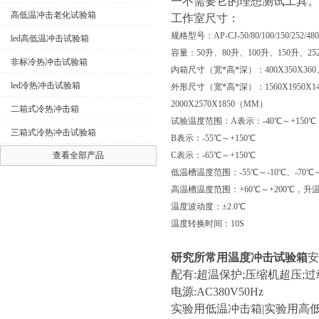
一不需要它的理想测试工具。
高低温冲击老化试验箱
工作室尺寸：
规格型号：AP-CJ-50/80/100/150/252/480
led高低温冲击试验箱
容量：50升、80升、100升、150升、25
非标冷热冲击试验箱
内箱尺寸（宽*高*深）：400X350X360、500
led冷热冲击试验箱
外形尺寸（宽*高*深）：1560X1950X1400、1
2000X2570X1850（MM）
二箱式冷热冲击箱
试验温度范围：A表示：-40℃～+150℃
三箱式冷热冲击试验箱
B表示：-55℃～+150℃
查看全部产品
C表示：-65℃～+150℃
低温槽温度范围：-55℃～-10℃、-70℃～-
高温槽温度范围：+60℃～+200℃，升温
温度波动度：±2.0℃
温度转换时间：10S
研究所常用温度冲击试验箱
安
配有:超温保护;压缩机超压;过
电源:AC380V50Hz
实验用低温冲击箱|实验用高