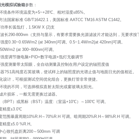
阳光模拟试验箱
参数：
环境条件环境温度为+5~+28℃、相对湿度≤85%。
法国家标准 GB/T16422.1，美国标准 AATCC TM16 ASTM C1442。
灯功率长弧氙灯，1.5KW X (2)支
灯波长290-800nm（支持与显示，有要求需要换光源滤波片才能达到，无要求按
强度0.30~0.65W/m2 (at 340nm)可调。0.5~1.4W/m2(at 420nm)可调。
650W/m2 (at 300~800nm)可调。
照强度调节微电脑+PID+数字电源+氙灯无极调节
辐照强度测量带太阳眼，全自动测量及控制在用户设定的辐照度值
滤光器?S1高纯度石英玻璃，使试样上的辐照度的光谱止值与地面日光的值相近。
块化设计，可根据测试空间优化组合，更换灯管非常便捷。
据环境的不同，可选择模拟直射太阳光或窗玻璃太阳光。
非滤片损坏，一般无需更换过滤器。
板（BPT）或黑标（BST）温度:（室温+10℃）～100℃ 可调。
度精度±3.0℃
湿度范围暴露周期10%R.H～70%R.H 可调。暗周期20%R.H～98%R.H 可调。
度精度±5.0 %R.H。
弧中心致托盘距离200～500mm 可调
暗周期、辐照周期0～9999H可调