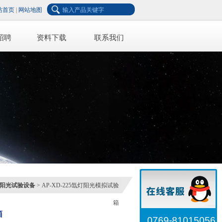
站首页
|
网站地图
招聘
资料下载
联系我们
阳光试验设备
> AP-XD-225氙灯阳光模拟试验
箱
箱
0769-81015056