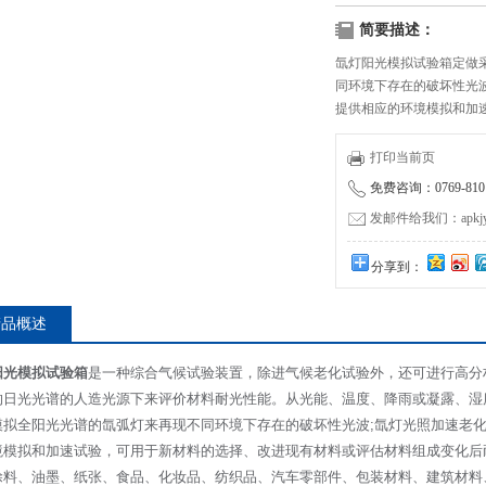
简要描述：
氙灯阳光模拟试验箱定做
同环境下存在的破坏性光
提供相应的环境模拟和加
打印当前页
免费咨询：0769-8101
发邮件给我们：apkjyzq
分享到：
产品概述
阳光模拟试验箱
是一种综合气候试验装置，除进气候老化试验外，还可进行高分
的日光光谱的人造光源下来评价材料耐光性能。从光能、温度、降雨或凝露、湿
模拟全阳光光谱的氙弧灯来再现不同环境下存在的破坏性光波;氙灯光照加速老
境模拟和加速试验，可用于新材料的选择、改进现有材料或评估材料组成变化后
涂料、油墨、纸张、食品、化妆品、纺织品、汽车零部件、包装材料、建筑材料