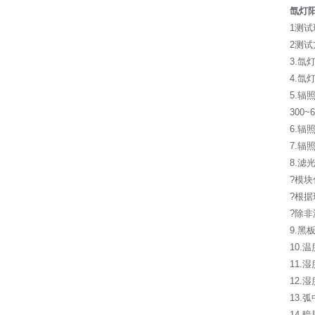
氙灯
1测试
2测试方
3.氙
4.氙
5.辐照
300~
6.辐
7.
8.
?模
?根
?除
9.黑
10.温
11.
12.湿
13.
14.