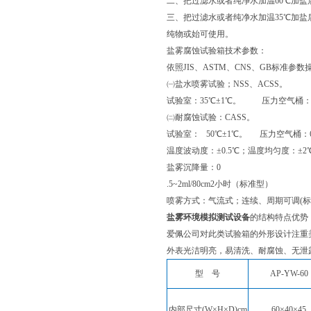
二、把过滤水或者纯净水加温60℃加盐后
三、把过滤水或者纯净水加温35℃加盐后
纯物或始可使用。
盐雾腐蚀试验箱技术参数：
依照JIS、ASTM、CNS、GB标准
㈠盐水喷雾试验；NSS、ACSS。
试验室：35℃±1℃。 压力空气桶：4
㈡耐腐蚀试验：CASS。
试验室： 50℃±1℃。 压力空气桶：6
温度波动度：±0.5℃；温度均匀度：±2
盐雾沉降量：0
.5~2ml/80cm2小时（标准型）
喷雾方式：气流式；连续、周期可调(标
盐雾环境模拟测试设备
的结构特点优势
爱佩公司对此类试验箱的外形设计注重
外表光洁明亮，易清洗、耐腐蚀、无泄
型 号
AP-YW-60
内部尺寸(W×H×D)cm
60×40×45