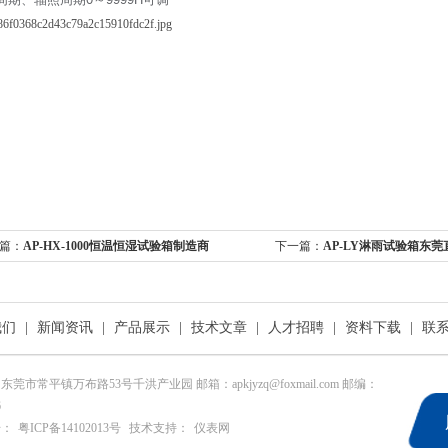
篇：
AP-HX-1000恒温恒湿试验箱制造商
下一篇：
AP-LY淋雨试验箱东莞
我们
|
新闻资讯
|
产品展示
|
技术文章
|
人才招聘
|
资料下载
|
联
东莞市常平镇万布路53号千洪产业园 邮箱：apkjyzq@foxmail.com 邮编：
6
号：
粤ICP备14102013号
技术支持：
仪表网