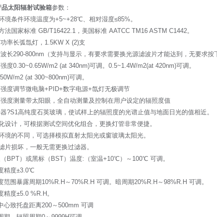
产品太阳辐射试验箱
参数：
环境条件环境温度为+5~+28℃、相对湿度≤85%。
法国家标准 GB/T16422.1，美国标准 AATCC TM16 ASTM C1442。
灯功率长弧氙灯，1.5KW X (2)支
灯波长290-800nm（支持与显示，有要求需要换光源滤波片才能达到，无要求按
强度0.30~0.65W/m2 (at 340nm)可调。0.5~1.4W/m2(at 420nm)可调。
650W/m2 (at 300~800nm)可调。
照强度调节微电脑+PID+数字电源+氙灯无极调节
辐照强度测量带太阳眼，全自动测量及控制在用户设定的辐照度值
滤光器?S1高纯度石英玻璃，使试样上的辐照度的光谱止值与地面日光的值相近。
块化设计，可根据测试空间优化组合，更换灯管非常便捷。
据环境的不同，可选择模拟直射太阳光或窗玻璃太阳光。
非滤片损坏，一般无需更换过滤器。
板（BPT）或黑标（BST）温度:（室温+10℃）～100℃ 可调。
度精度±3.0℃
湿度范围暴露周期10%R.H～70%R.H 可调。暗周期20%R.H～98%R.H 可调。
度精度±5.0 %R.H。
弧中心致托盘距离200～500mm 可调
暗周期、辐照周期0～9999H可调