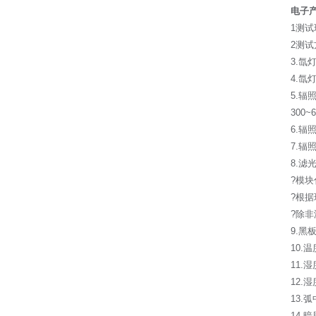
电子
1测试
2测试方
3.氙
4.氙
5.辐照
300~
6.辐
7.
8.
?模
?根
?除
9.黑
10.温
11.
12.湿
13.
14.