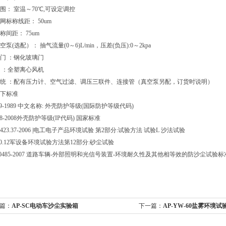
围： 室温～70℃,可设定调控
网标称线距： 50um
称间距： 75um
泵(选配）： 抽气流量(0～6)L/min，压差(负压):0～2kpa
门 ：钢化玻璃门
 ：全塑离心风机
统 ：配有压力计、空气过滤、调压三联件、连接管（真空泵另配，订货时说明）
下标准
529-1989 中文名称: 外壳防护等级(国际防护等级代码)
08-2008外壳防护等级(IP代码) 国家标准
 2423.37-2006 |电工电子产品环境试验 第2部分:试验方法 试验L 沙法试验
150.12军设备环境试验方法第12部分:砂尘试验
T10485-2007 道路车辆-外部照明和光信号装置-环境耐久性及其他相等效的防沙尘试验标
篇：
AP-SC电动车沙尘实验箱
下一篇：
AP-YW-60盐雾环境试