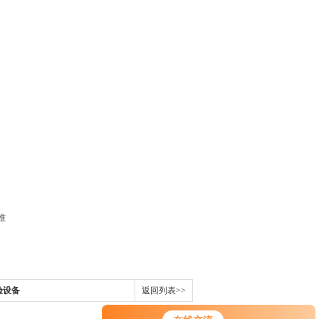
准
验设备
返回列表>>
您好！欢迎前来咨询，很高兴为您