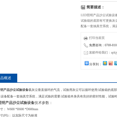
简要描述：
LED照明产品沙尘试验设
试验箱的底部有可更换灰
配备一套抽真空系统，满
验时可以清楚地观察室内
打印当前页
免费咨询：0769-8101
发邮件给我们：apkjyzq
分享到：
产品概述
照明产品沙尘试验设备
载灰尘垂直循环的气流，试验用灰尘可以循环使用
试验箱的底部
;
设备配备一套抽真空系统，满足试验的需要
试验箱本身具有良好的密封性能，试验
;
;
D照明产品沙尘试验设备
技术参数：
： W600 *H600 *D600mm
寸(约)： 以实际尺寸为标准