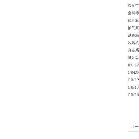
温度范
金属筛
线间标
抽气真空
试验箱
吹风机
真空系
满足以
IEC 
GB42
GB/T
GJB
GB/
上一