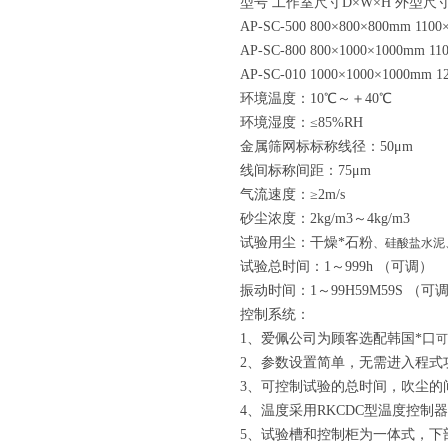
型号 工作室尺寸D×W×H 外型尺寸
AP-SC-500 800×800×800mm 1100
AP-SC-800 800×1000×1000mm 11
AP-SC-010 1000×1000×1000mm 1
环境温度：10℃～＋40℃
环境湿度：≤85%RH
金属筛网标标称线径：50μm
线间标称间距：75μm
气流速度：≥2m/s
砂尘浓度：2kg/m3～4kg/m3
试验用尘：干燥*石粉
、硅酸盐水泥
试验总时间：1～999h （可调）
振动时间：1～99H59M59S （可
控制系统：
1、爱佩公司为顾客选配韩国*口
可
2、参数设置简单，无需进入程式
3、可控制试验的总时间，吹尘的
4、温度采用RKCDC型温度控制
5、试验槽和控制柜为一体式，下