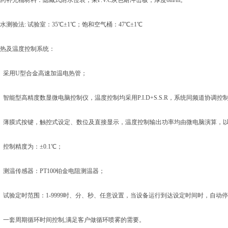
充桶材料：隐藏式附水位表，采P.V.C灰色耐冲击板，厚度6m/m。
验法: 试验室：35℃±1℃；饱和空气桶：47℃±1℃
及温度控制系统：
采用U型合金高速加温电热管；
能型高精度数显微电脑控制仪，温度控制均采用P.I.D+S.S.R，系统同频道协调
薄膜式按键，触控式设定、数位及直接显示，温度控制输出功率均由微电脑演算，以
制精度为：±0.1℃；
温传感器：PT100铂金电阻测温器；
验定时范围：1-9999时、分、秒、任意设置，当设备运行到达设定时间时，自动
一套周期循环时间控制,满足客户做循环喷雾的需要。