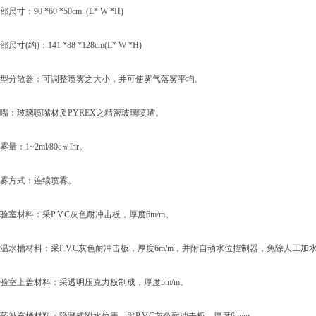
：90 *60 *50cm (L* W *H)
(约)：141 *88 *128cm(L* W *H)
分散器：可调整喷雾之大小，并可使雾气落雾平均。
：玻璃喷嘴材质PYREX之精密玻璃喷嘴。
1~2ml/80c㎡lhr。
方式：连续喷雾。
材料：采P.V.C灰色耐冲击板，厚度6m/m。
槽材料：采P.V.C灰色耐冲击板，厚度6m/m，并附自动水位控制器，免除人工加
室上盖材料：采透明压克力板制成，厚度5m/m。