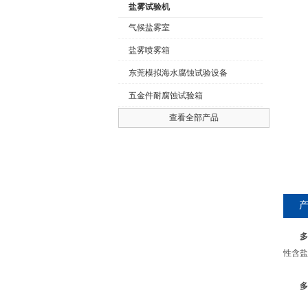
盐雾试验机
气候盐雾室
盐雾喷雾箱
公司名称
东莞模拟海水腐蚀试验设备
五金件耐腐蚀试验箱
查看全部产品
多
性含盐
多