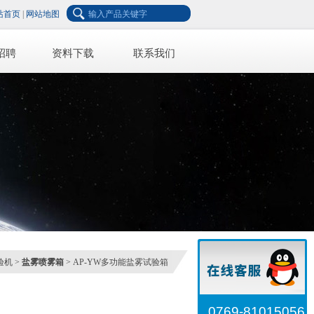
站首页
|
网站地图
招聘
资料下载
联系我们
验机
>
盐雾喷雾箱
> AP-YW多功能盐雾试验箱
0769-81015056