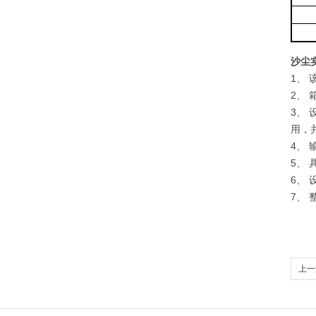
沙尘
1、
2、
3、
用，
4、
5、
6、
7、
上一