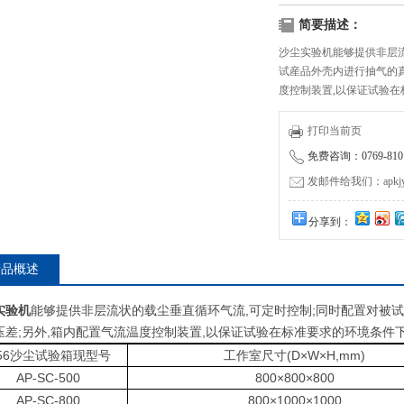
简要描述：
沙尘实验机能够提供非层流
试産品外壳内进行抽气的真
度控制装置,以保证试验在
打印当前页
免费咨询：0769-8101
发邮件给我们：apkjyzq
分享到：
产品概述
实验机
能够提供非层流状的载尘垂直循环气流,可定时控制;同时配置对被
压差;另外,箱内配置气流温度控制装置,以保证试验在标准要求的环境条件下
p56沙尘试验箱现型号
工作室尺寸(D×W×H,mm)
AP-SC-500
800×800×800
AP-SC-800
800×1000×1000